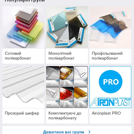
Сотовий
Монолітний
Профільований
полікарбонат
полікарбонат
полікарбонат
Прозорий шифер
Комплектуючі до
Aironplast PRO
полікарбонату
Дивитися всі групи