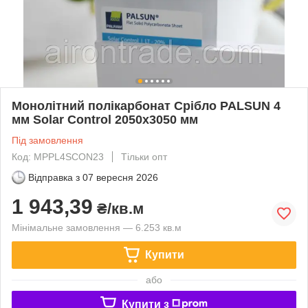
Монолітний полікарбонат Срібло PALSUN 4
мм Solar Control 2050x3050 мм
Під замовлення
Код: MPPL4SCON23
Тільки опт
Відправка з
07 вересня 2026
1 943,39
₴/кв.м
Мінімальне замовлення — 6.253 кв.м
Купити
або
Купити з