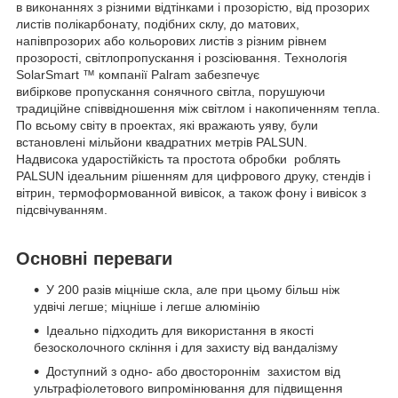
в виконаннях з різними відтінками і прозорістю, від прозорих
листів полікарбонату, подібних склу, до матових,
напівпрозорих або кольорових листів з різним рівнем
прозорості, світлопропускання і розсіювання. Технологія
SolarSmart ™ компанії Palram забезпечує
вибіркове пропускання сонячного світла, порушуючи
традиційне співвідношення між світлом і накопиченням тепла.
По всьому світу в проектах, які вражають уяву, були
встановлені мільйони квадратних метрів PALSUN.
Надвисока ударостійкість та простота обробки роблять
PALSUN ідеальним рішенням для цифрового друку, стендів і
вітрин, термоформованной вивісок, а також фону і вивісок з
підсвічуванням.
Основні переваги
У 200 разів міцніше скла, але при цьому більш ніж
удвічі легше; міцніше і легше алюмінію
Ідеально підходить для використання в якості
безосколочного скління і для захисту від вандалізму
Доступний з одно- або двостороннім захистом від
ультрафіолетового випромінювання для підвищення