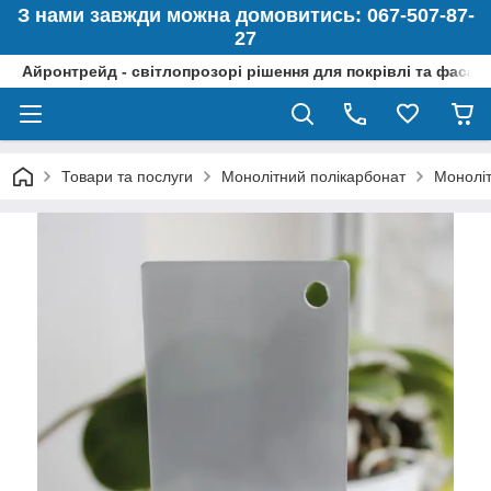
З нами завжди можна домовитись: 067-507-87-
27
Айронтрейд - світлопрозорі рішення для покрівлі та фасад
Товари та послуги
Монолітний полікарбонат
Моноліт