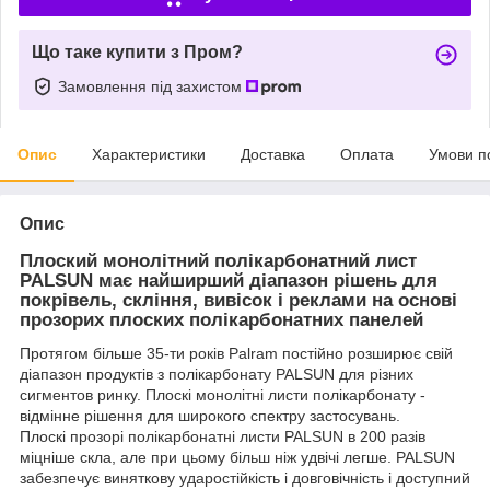
Що таке купити з Пром?
Замовлення під захистом
Опис
Характеристики
Доставка
Оплата
Умови п
Опис
Плоский монолітний полікарбонатний лист
PALSUN має найширший діапазон рішень для
покрівель, скління, вивісок і реклами на основі
прозорих плоских полікарбонатних панелей
Протягом більше 35-ти років Palram постійно розширює свій
діапазон продуктів з полікарбонату PALSUN для різних
сигментов ринку. Плоскі монолітні листи полікарбонату -
відмінне рішення для широкого спектру застосувань.
Плоскі прозорі полікарбонатні листи PALSUN в 200 разів
міцніше скла, але при цьому більш ніж удвічі легше. PALSUN
забезпечує виняткову ударостійкість і довговічність і доступний