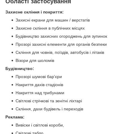
Області застосування
Захисне скління і покриття:
Захисні екрани для машин / верстатів
Захисне скління в публічних місцях
Будівництво захисних огороджень для зупинок
Прозорі захисні елементи для органів безпеки
Скління для човнів, поїздів, автобусів і літаків
Візори для шоломів
Будівництво:
Прозорі шумові бар'єри
Накриття дахів стадіонів
Накриття над трибунами
Світлові стрічкові та зенітні ліхтарі
Скління, дахи будівель і переходів
Реклама:
Вивіски і світлові короби,
Світлові табло