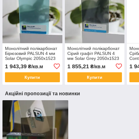
Монолітний полікарбонат
Монолітний полікарбонат
Моно
Бірюзовий PALSUN 4 мм
Сірий графіт PALSUN 4
Сріб
Solar Olympic 2050x1523
мм Solar Grey 2050x1523
Cont
мм
мм
1 943,39
1 855,21
1 9
₴/кв.м
₴/кв.м
Купити
Купити
Акційні пропозиції та новинки