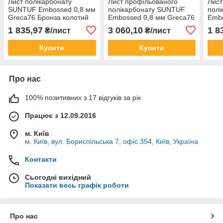
Лист полікарбонату
Лист профільованого
Лист
SUNTUF Embossed 0,8 мм
полікарбонату SUNTUF
пол
Greca76 Бронза колотий
Embossed 0,8 мм Greca76
Embo
лід 1060x3000 мм
Прозорий колотий лід
Проз
1 835,97
3 060,10
1 8
₴/лист
₴/лист
1060x5000 мм
106
Купити
Купити
Про нас
100% позитивних з 17 відгуків за рік
Працює з 12.09.2016
м. Київ
м. Київ, вул. Бориспільська 7, офіс 354, Київ, Україна
Контакти
Сьогодні вихідний
Показати весь графік роботи
Про нас