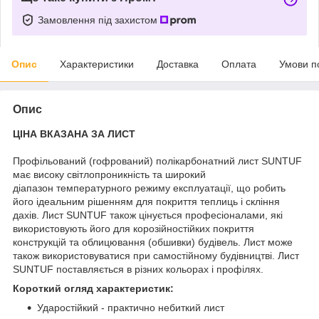
Замовлення під захистом
Опис
Характеристики
Доставка
Оплата
Умови п
Опис
ЦІНА ВКАЗАНА ЗА ЛИСТ
Профільований (гофрований) полікарбонатний лист SUNTUF
має високу світлопроникність та широкий
діапазон температурного режиму експлуатації, що робить
його ідеальним рішенням для покриття теплиць і скління
дахів. Лист SUNTUF також цінується професіоналами, які
використовують його для корозійностійких покриття
конструкцій та облицювання (обшивки) будівель. Лист може
також використовуватися при самостійному будівництві. Лист
SUNTUF поставляється в різних кольорах і профілях.
Короткий огляд характеристик:
Ударостійкий - практично небиткий лист