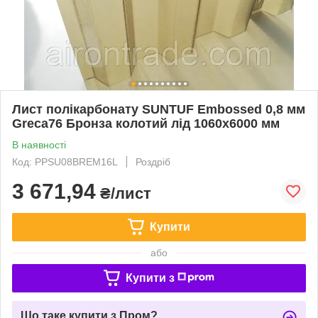
Лист полікарбонату SUNTUF Embossed 0,8 мм
Greca76 Бронза колотий лід 1060x6000 мм
В наявності
Код: PPSU08BREM16L
Роздріб
3 671,94
₴/лист
Купити
або
Купити з
Що таке купити з Пром?