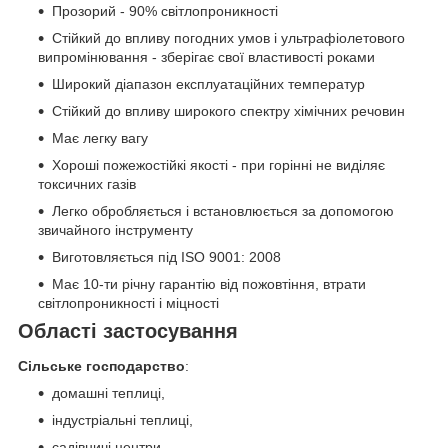
Прозорий - 90% світлопроникності
Стійкий до впливу погодних умов і ультрафіолетового
випромінювання - зберігає свої властивості роками
Широкий діапазон експлуатаційних температур
Стійкий до впливу широкого спектру хімічних речовин
Має легку вагу
Хороші пожежостійкі якості - при горінні не виділяє
токсичних газів
Легко обробляється і встановлюється за допомогою
звичайного інструменту
Виготовляється під ISO 9001: 2008
Має 10-ти річну гарантію від пожовтіння, втрати
світлопроникності і міцності
Області застосування
Сільське господарство
:
домашні теплиці,
індустріальні теплиці,
садівничі центри.