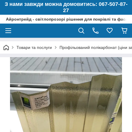
З нами завжди можна домовитись: 067-507-87-
27
Айронтрейд - світлопрозорі рішення для покрівлі та фасад
Товари та послуги
Профільований полікарбонат (ціни за