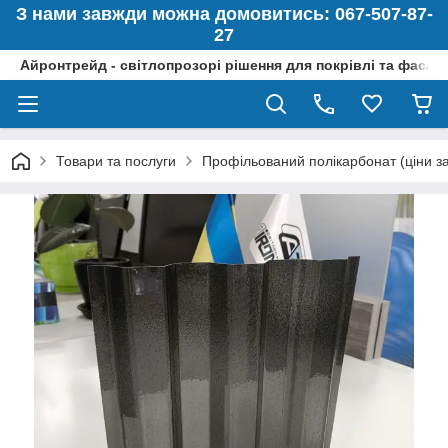
З нами завжди можна домовитись: 067-507-87-
27
Айронтрейд - світлопрозорі рішення для покрівлі та фасад
Товари та послуги
Профільований полікарбонат (ціни за