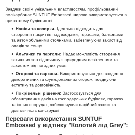
Завдяки своїм унікальним властивостям, профільований
полікарбонат SUNTUF Embossed широко використовується в
приватному будівництві:
Навіси та козирки:
Ідеально підходить для
створення накриттів над входами, терасами, балконами
та автомобільними стоянками, забезпечуючи захист від
опадів та сонця.
Альтанки та перголи:
Надає можливість створення
затишних зон відпочинку з природним освітленням та
захистом від погодних умов.
Огорожі та паркани:
Використовується для зведення
декоративних та функціональних огорож, поєднуючи
естетику та довговічність.
Покрівельні рішення:
Застосовується для
облаштування дахів на господарських будівлях, гаражах
та інших спорудах, забезпечуючи надійний захист та
довговічність конструкції.
Переваги використання SUNTUF
Embossed у відтінку "Колотий лід Grey":