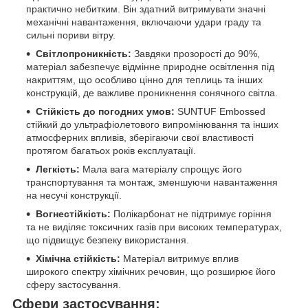
практично небитким. Він здатний витримувати значні
механічні навантаження, включаючи удари граду та
сильні пориви вітру.
Світлопроникність:
Завдяки прозорості до 90%,
матеріал забезпечує відмінне природне освітлення під
накриттям, що особливо цінно для теплиць та інших
конструкцій, де важливе проникнення сонячного світла.
Стійкість до погодних умов:
SUNTUF Embossed
стійкий до ультрафіолетового випромінювання та інших
атмосферних впливів, зберігаючи свої властивості
протягом багатьох років експлуатації.
Легкість:
Мала вага матеріалу спрощує його
транспортування та монтаж, зменшуючи навантаження
на несучі конструкції.
Вогнестійкість:
Полікарбонат не підтримує горіння
та не виділяє токсичних газів при високих температурах,
що підвищує безпеку використання.
Хімічна стійкість:
Матеріал витримує вплив
широкого спектру хімічних речовин, що розширює його
сферу застосування.
Сфери застосування: