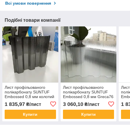
Всі умови повернення
Подібні товари компанії
Лист профільованого
Лист профільованого
Лист
полікарбонату SUNTUF
полікарбонату SUNTUF
пол
Embossed 0,8 мм колотий
Embossed 0,8 мм Greca76
Embo
лід Grey (графіт)
Прозорий колотий лід
Проз
1 835,97
3 060,10
1 8
₴/лист
₴/лист
1060x3000 мм
1060x5000 мм
106
Купити
Купити