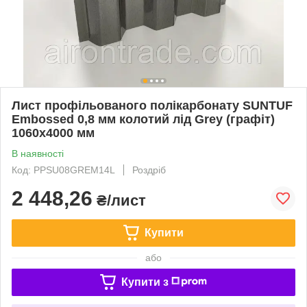
Лист профільованого полікарбонату SUNTUF
Embossed 0,8 мм колотий лід Grey (графіт)
1060x4000 мм
В наявності
Код: PPSU08GREM14L
Роздріб
2 448,26
₴/лист
Купити
або
Купити з