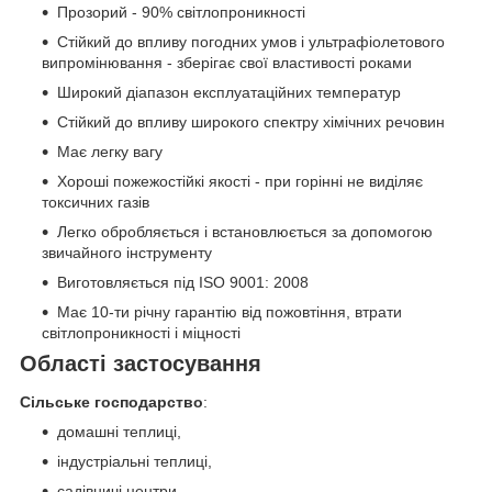
Прозорий - 90% світлопроникності
Стійкий до впливу погодних умов і ультрафіолетового
випромінювання - зберігає свої властивості роками
Широкий діапазон експлуатаційних температур
Стійкий до впливу широкого спектру хімічних речовин
Має легку вагу
Хороші пожежостійкі якості - при горінні не виділяє
токсичних газів
Легко обробляється і встановлюється за допомогою
звичайного інструменту
Виготовляється під ISO 9001: 2008
Має 10-ти річну гарантію від пожовтіння, втрати
світлопроникності і міцності
Області застосування
Сільське господарство
:
домашні теплиці,
індустріальні теплиці,
садівничі центри.