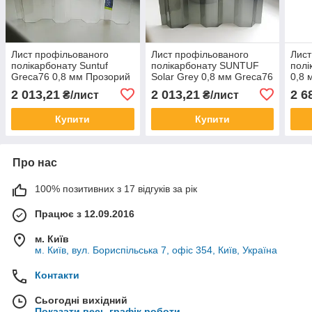
Лист профільованого
Лист профільованого
Лист
полікарбонату Suntuf
полікарбонату SUNTUF
пол
Greca76 0,8 мм Прозорий
Solar Grey 0,8 мм Greca76
0,8 
1260x3000 мм
Сірий графіт 1260x3000
25%
2 013,21
2 013,21
2 6
₴/лист
₴/лист
мм
Купити
Купити
Про нас
100% позитивних з 17 відгуків за рік
Працює з 12.09.2016
м. Київ
м. Київ, вул. Бориспільська 7, офіс 354, Київ, Україна
Контакти
Сьогодні вихідний
Показати весь графік роботи