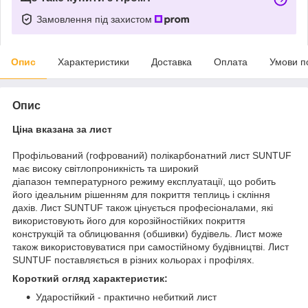
Замовлення під захистом
Опис
Характеристики
Доставка
Оплата
Умови п
Опис
Ціна вказана за лист
Профільований (гофрований) полікарбонатний лист SUNTUF
має високу світлопроникність та широкий
діапазон температурного режиму експлуатації, що робить
його ідеальним рішенням для покриття теплиць і скління
дахів. Лист SUNTUF також цінується професіоналами, які
використовують його для корозійностійких покриття
конструкцій та облицювання (обшивки) будівель. Лист може
також використовуватися при самостійному будівництві. Лист
SUNTUF поставляється в різних кольорах і профілях.
Короткий огляд характеристик:
Ударостійкий - практично небиткий лист