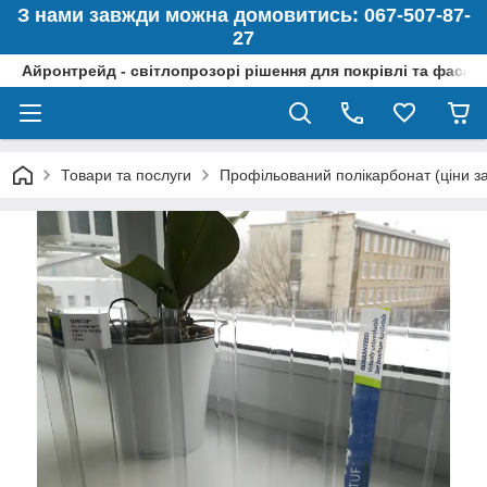
З нами завжди можна домовитись: 067-507-87-
27
Айронтрейд - світлопрозорі рішення для покрівлі та фасад
Товари та послуги
Профільований полікарбонат (ціни за