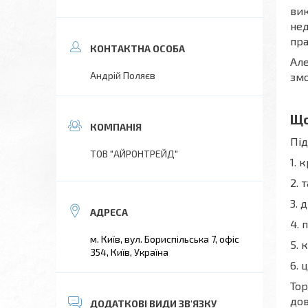
вик
нед
пра
Але
Андрій Поляєв
змо
Що
Під
ТОВ "АЙРОНТРЕЙД"
1. 
2. 
3. 
4. 
м. Київ, вул. Бориспільська 7, офіс
5. 
354, Київ, Україна
6. 
Тор
дов