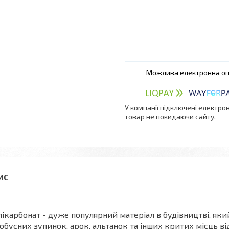
У компанії підключені електро
товар не покидаючи сайту.
ікарбонат - дуже популярний матеріал в будівництві, як
обусних зупинок, арок, альтанок та інших критих місць ві