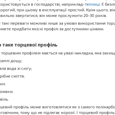
ористовується в господарстві, наприклад-
теплиці
. Є безл
орогий, при цьому в експлуатації простий. Крім цього, ві
вильно звертатися, він може прослужити 20-30 років.
 такі переваги можливі лише за умови використання торц
жете придбати якісні профілі за доступними цінами.
 таке торцевої профіль
 торцевим профілем мається на увазі накладка, яка захища
краплі дощу;
тала вода зі снігу;
дрібне сміття;
пил.
комахи;
цвіль.
цевий профіль може виготовлятися як з самого полікарбон
говічним, тому що не підлягає корозії. І торцевий профі