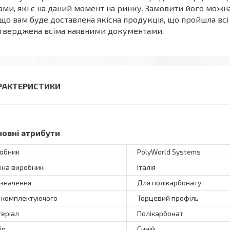
ами, які є на даний момент на ринку. Замовити його можна
 що вам буде доставлена якісна продукція, що пройшла всі 
тверджена всіма наявними документами.
РАКТЕРИСТИКИ
новні атрибути
обник
PolyWorld Systems
їна виробник
Італія
значення
Для полікарбонату
 комплектуючого
Торцевий профіль
еріал
Полікарбонат
ір
Синій