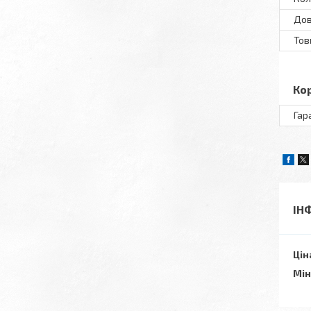
До
То
Ко
Гар
ІН
Цін
Мін