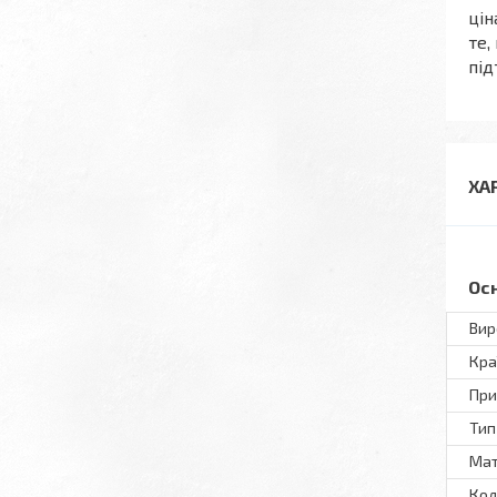
цін
те,
під
ХА
Ос
Вир
Кра
При
Тип
Мат
Кол