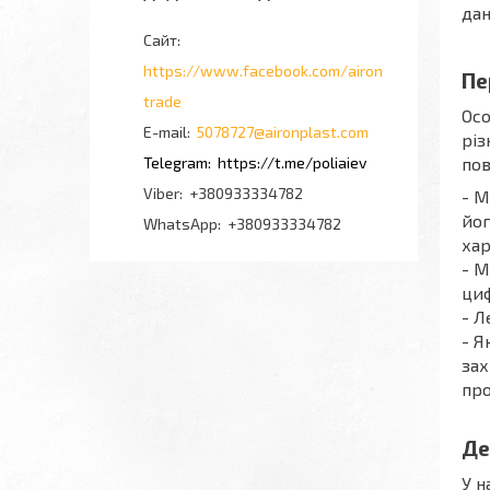
дан
https://www.facebook.com/airon
Пе
trade
Осо
5078727@aironplast.com
різ
https://t.me/poliaiev
пов
+380933334782
- М
йог
+380933334782
хар
- М
циф
- Л
- Я
зах
про
Де
У н