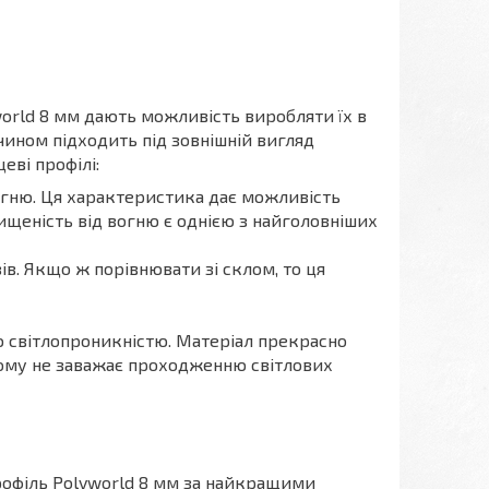
world 8 мм дають можливість виробляти їх в
чином підходить під зовнішній вигляд
еві профілі:
вогню. Ця характеристика дає можливість
ищеність від вогню є однією з найголовніших
зів. Якщо ж порівнювати зі склом, то ця
ю світлопроникністю. Матеріал прекрасно
цьому не заважає проходженню світлових
рофіль Polyworld 8 мм за найкращими