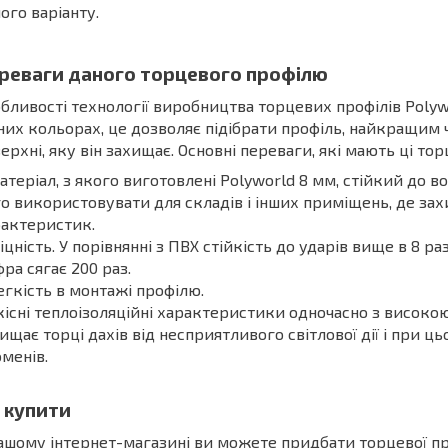
ого варіанту.
реваги даного торцевого профілю
бливості технології виробництва торцевих профілів Poly
них кольорах, це дозволяє підібрати профіль, найкращим 
ерхні, яку він захищає. Основні переваги, які мають ці торц
атеріал, з якого виготовлені Polyworld 8 мм, стійкий до 
о використовувати для складів і інших приміщень, де зах
актеристик.
іцність. У порівнянні з ПВХ стійкість до ударів вище в 8 ра
ра сягає 200 раз.
егкість в монтажі профілю.
кісні теплоізоляційні характеристики одночасно з високо
ищає торці дахів від несприятливого світлової дії і при 
менів.
 купити
ашому інтернет-магазині ви можете придбати торцевої п