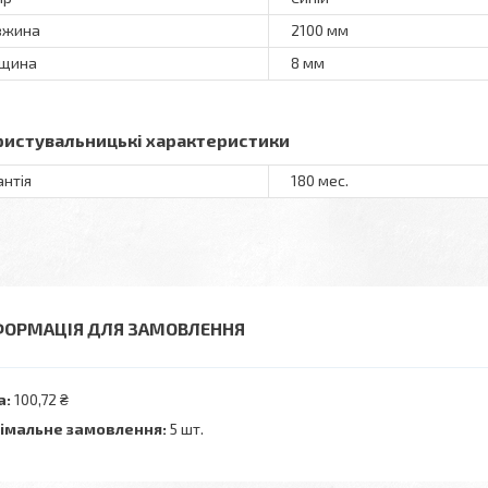
вжина
2100 мм
вщина
8 мм
ристувальницькі характеристики
антія
180 мес.
ФОРМАЦІЯ ДЛЯ ЗАМОВЛЕННЯ
а:
100,72 ₴
імальне замовлення:
5 шт.