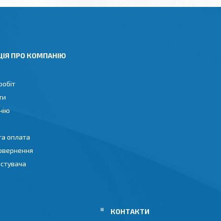
ЦІЯ ПРО КОМПАНІЮ
робіт
ти
нію
та оплата
повернення
истувача