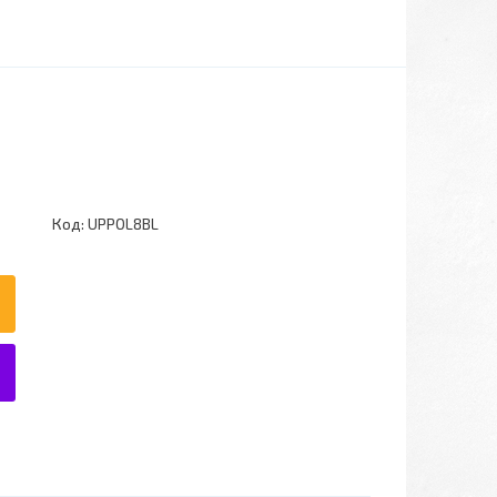
Код:
UPPOL8BL