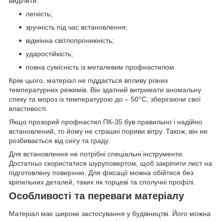
виділити:
легкість;
зручність під час встановлення;
відмінна світлопроникність;
ударостійкість;
повна сумісність із металевим профнастилом.
Крім цього, матеріал не піддається впливу різних
температурних режимів. Він здатний витримати аномальну
спеку та мороз із температурою до – 50°С, зберігаючи свої
властивості.
Якщо прозорий профнастил ПК-35 був правильно і надійно
встановлений, то йому не страшні пориви вітру. Також, він не
розбивається від снігу та граду.
Для встановлення не потрібні спеціальні інструменти.
Достатньо скористатися шуруповертом, щоб закріпити лист на
підготовлену поверхню. Для фіксації можна обійтися без
кріпильних деталей, таких як торцеві та сполучні профілі.
Особливості та переваги матеріалу
Матеріал має широке застосування у будівництві. Його можна