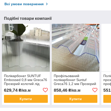
Всі умови повернення
Подібні товари компанії
Полікарбонат SUNTUF
Профільований
Полі
Embossed 0,8 мм Greca76
полікарбонат Suntuf
проз
Прозорий колотий лід
Greca76 1,2 мм Прозорий
про
1060x6000 мм
шифер 1260x6000 мм
мм
629,74
858,46
551
₴/кв.м
₴/кв.м
Купити
Купити