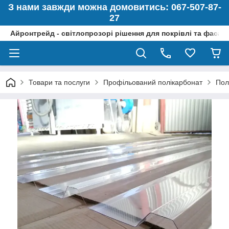
З нами завжди можна домовитись: 067-507-87-
27
Айронтрейд - світлопрозорі рішення для покрівлі та фасад
Товари та послуги
Профільований полікарбонат
Пол