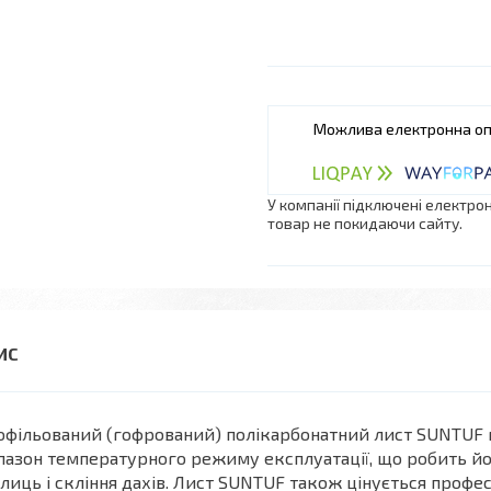
У компанії підключені електро
товар не покидаючи сайту.
фільований (гофрований) полікарбонатний лист SUNTUF 
пазон температурного режиму експлуатації, що робить й
лиць і скління дахів. Лист SUNTUF також цінується профе