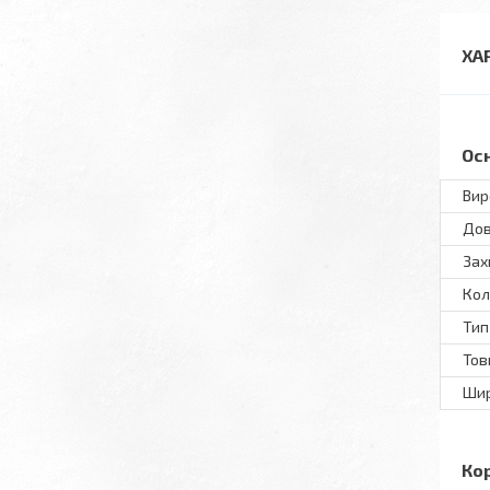
ХА
Ос
Вир
До
Зах
Кол
Тип
То
Ши
Ко