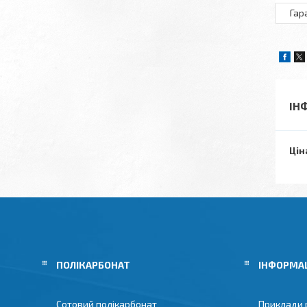
Гар
ІН
Цін
ПОЛІКАРБОНАТ
ІНФОРМА
Сотовий полікарбонат
Приклади 