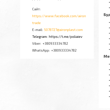
Буд
https://www.facebook.com/airon
trade
5078727@aironplast.com
https://t.me/poliaiev
+380933334782
+380933334782
Ме