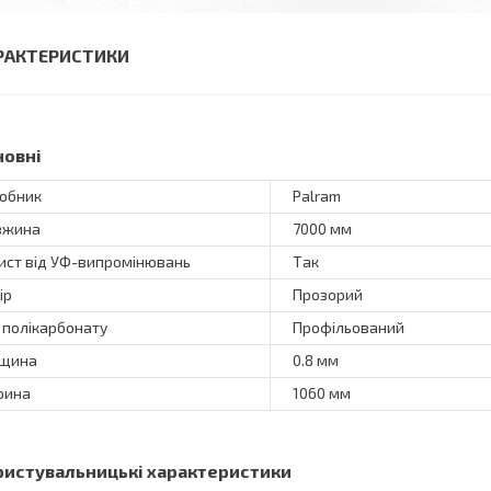
РАКТЕРИСТИКИ
новні
обник
Palram
вжина
7000 мм
ист від УФ-випромінювань
Так
ір
Прозорий
 полікарбонату
Профільований
вщина
0.8 мм
рина
1060 мм
ристувальницькі характеристики