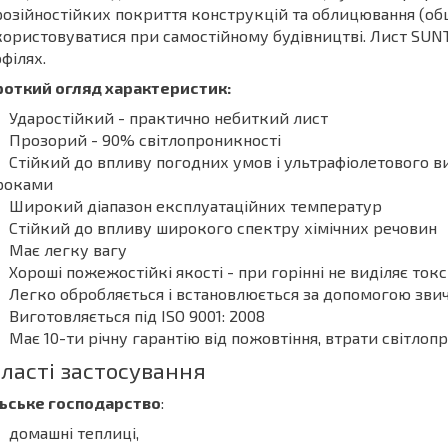
озійностійких покриття конструкцій та облицювання (об
ористовуватися при самостійному будівництві. Лист SUNT
філях.
роткий огляд характеристик:
Ударостійкий - практично небиткий лист
Прозорий - 90% світлопроникності
Стійкий до впливу погодних умов і ультрафіолетового ви
роками
Широкий діапазон експлуатаційних температур
Стійкий до впливу широкого спектру хімічних речовин
Має легку вагу
Хороші пожежостійкі якості - при горінні не виділяє токс
Легко обробляється і встановлюється за допомогою зви
Виготовляється під ISO 9001: 2008
Має 10-ти річну гарантію від пожовтіння, втрати світлопр
ласті застосування
льське господарство
:
домашні теплиці,