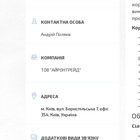
кор
вик
про
Ко
Андрій Поляєв
ТОВ "АЙРОНТРЕЙД"
м. Київ, вул. Бориспільська 7, офіс
Об
354, Київ, Україна
Сі