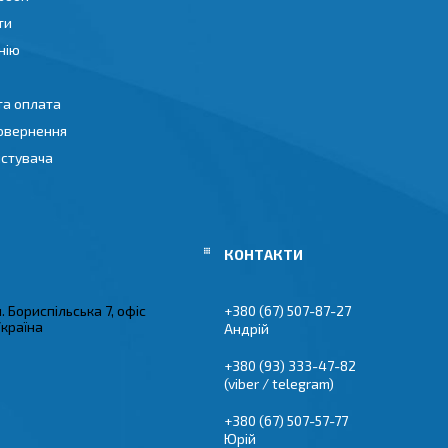
ти
нію
та оплата
повернення
истувача
л. Бориспільська 7, офіс
+380 (67) 507-87-27
Україна
Андрій
+380 (93) 333-47-82
(viber / telegram)
+380 (67) 507-57-77
Юрій