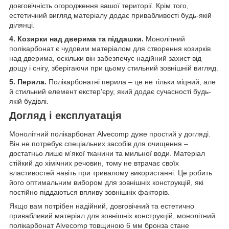
довговічність огородження вашої території. Крім того,
естетичний вигляд матеріалу додає привабливості будь-якій
ділянці.
4. Козирки над дверима та піддашки.
Монолітний
полікарбонат є чудовим матеріалом для створення козирків
над дверима, оскільки він забезпечує надійний захист від
дощу і снігу, зберігаючи при цьому стильний зовнішній вигляд.
5. Перила.
Полікарбонатні перила – це не тільки міцний, але
й стильний елемент екстер'єру, який додає сучасності будь-
якій будівлі.
Догляд і експлуатація
Монолітний полікарбонат Alvecomp дуже простий у догляді.
Він не потребує спеціальних засобів для очищення –
достатньо лише м'якої тканини та мильної води. Матеріал
стійкий до хімічних речовин, тому не втрачає своїх
властивостей навіть при тривалому використанні. Це робить
його оптимальним вибором для зовнішніх конструкцій, які
постійно піддаються впливу зовнішніх факторів.
Якщо вам потрібен надійний, довговічний та естетично
привабливий матеріал для зовнішніх конструкцій, монолітний
полікарбонат Alvecomp товщиною 6 мм бронза стане