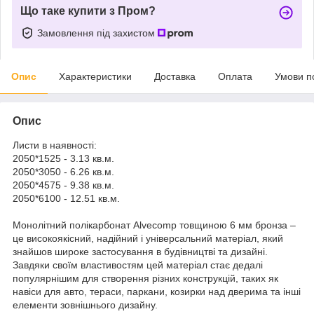
Що таке купити з Пром?
Замовлення під захистом
Опис
Характеристики
Доставка
Оплата
Умови п
Опис
Листи в наявності:
2050*1525 - 3.13 кв.м.
2050*3050 - 6.26 кв.м.
2050*4575 - 9.38 кв.м.
2050*6100 - 12.51 кв.м.
Монолітний полікарбонат Alvecomp товщиною 6 мм бронза –
це високоякісний, надійний і універсальний матеріал, який
знайшов широке застосування в будівництві та дизайні.
Завдяки своїм властивостям цей матеріал стає дедалі
популярнішим для створення різних конструкцій, таких як
навіси для авто, тераси, паркани, козирки над дверима та інші
елементи зовнішнього дизайну.