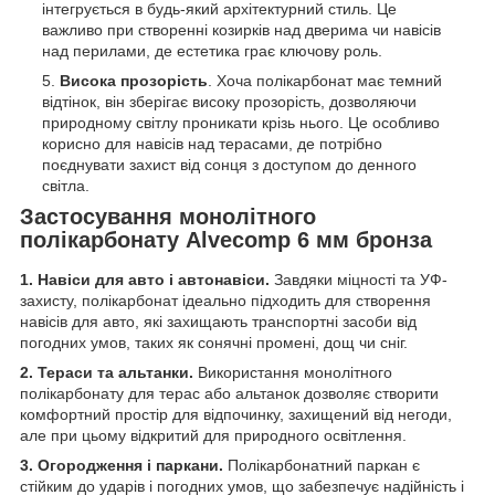
інтегрується в будь-який архітектурний стиль. Це
важливо при створенні козирків над дверима чи навісів
над перилами, де естетика грає ключову роль.
Висока прозорість
. Хоча полікарбонат має темний
відтінок, він зберігає високу прозорість, дозволяючи
природному світлу проникати крізь нього. Це особливо
корисно для навісів над терасами, де потрібно
поєднувати захист від сонця з доступом до денного
світла.
Застосування монолітного
полікарбонату Alvecomp 6 мм бронза
1. Навіси для авто і автонавіси.
Завдяки міцності та УФ-
захисту, полікарбонат ідеально підходить для створення
навісів для авто, які захищають транспортні засоби від
погодних умов, таких як сонячні промені, дощ чи сніг.
2. Тераси та альтанки.
Використання монолітного
полікарбонату для терас або альтанок дозволяє створити
комфортний простір для відпочинку, захищений від негоди,
але при цьому відкритий для природного освітлення.
3. Огородження і паркани.
Полікарбонатний паркан є
стійким до ударів і погодних умов, що забезпечує надійність і