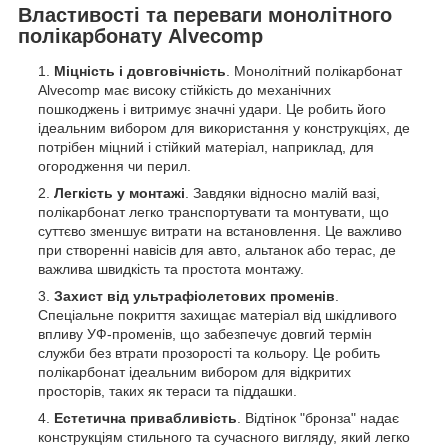
Властивості та переваги монолітного
полікарбонату Alvecomp
Міцність і довговічність
. Монолітний полікарбонат
Alvecomp має високу стійкість до механічних
пошкоджень і витримує значні удари. Це робить його
ідеальним вибором для використання у конструкціях, де
потрібен міцний і стійкий матеріал, наприклад, для
огородження чи перил.
Легкість у монтажі
. Завдяки відносно малій вазі,
полікарбонат легко транспортувати та монтувати, що
суттєво зменшує витрати на встановлення. Це важливо
при створенні навісів для авто, альтанок або терас, де
важлива швидкість та простота монтажу.
Захист від ультрафіолетових променів
.
Спеціальне покриття захищає матеріал від шкідливого
впливу УФ-променів, що забезпечує довгий термін
служби без втрати прозорості та кольору. Це робить
полікарбонат ідеальним вибором для відкритих
просторів, таких як тераси та піддашки.
Естетична привабливість
. Відтінок "бронза" надає
конструкціям стильного та сучасного вигляду, який легко