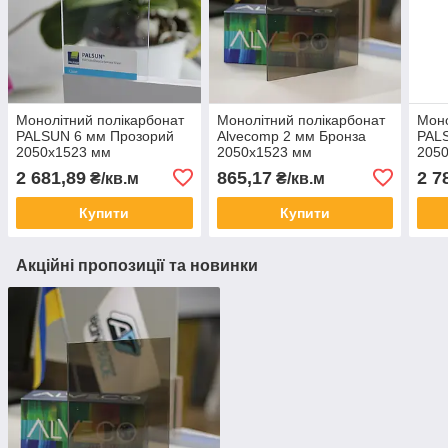
Монолітний полікарбонат
Монолітний полікарбонат
Моно
PALSUN 6 мм Прозорий
Alvecomp 2 мм Бронза
PAL
2050x1523 мм
2050x1523 мм
205
2 681,89
865,17
2 7
₴/кв.м
₴/кв.м
Купити
Купити
Акційні пропозиції та новинки