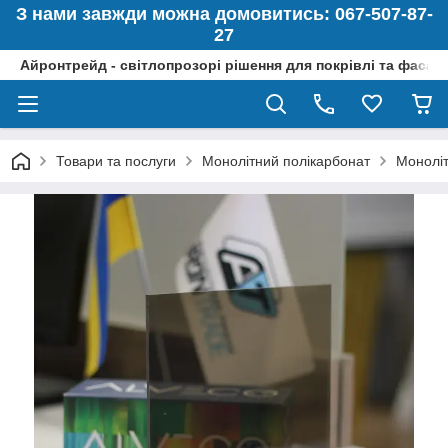
З нами завжди можна домовитись: 067-507-87-
27
Айронтрейд - світлопрозорі рішення для покрівлі та фасад
Товари та послуги
Монолітний полікарбонат
Моноліт