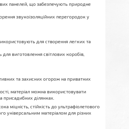
ових панелей, що забезпечують природне
ворення звукоізоляційних перегородок у
 використовують для створення легких та
ь для виготовлення світлових коробів,
тивних та захисних огорож на приватних
цності, матеріал можна використовувати
на присадибних ділянках.
ока міцність, стійкість до ультрафіолетового
ого універсальним матеріалом для різних