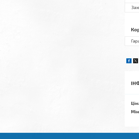
Зах
Ко
Гар
ІН
Цін
Мін