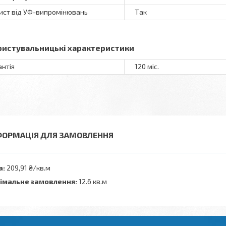
ист від УФ-випромінювань
Так
ристувальницькі характеристики
антія
120 міс.
ФОРМАЦІЯ ДЛЯ ЗАМОВЛЕННЯ
а:
209,91 ₴/кв.м
імальне замовлення:
12.6 кв.м