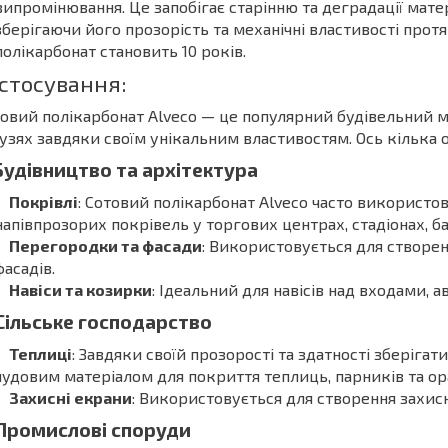
випромінювання. Це запобігає старінню та деградації мате
зберігаючи його прозорість та механічні властивості протя
полікарбонат становить 10 років.
стосування:
овий полікарбонат Alveco — це популярний будівельний м
узях завдяки своїм унікальним властивостям. Ось кілька 
Будівництво та архітектура
Покрівлі
: Сотовий полікарбонат Alveco часто використо
напівпрозорих покрівель у торгових центрах, стадіонах, б
Перегородки та фасади
: Використовується для створен
фасадів.
Навіси та козирки
: Ідеальний для навісів над входами, а
Сільське господарство
Теплиці
: Завдяки своїй прозорості та здатності зберігат
чудовим матеріалом для покриття теплиць, парників та о
Захисні екрани
: Використовується для створення захисн
Промислові споруди