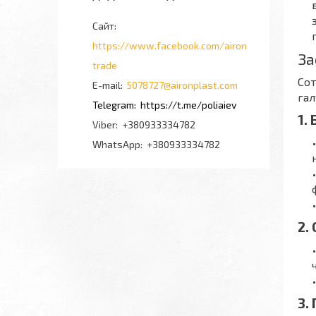
https://www.facebook.com/airon
За
trade
Сот
5078727@aironplast.com
гал
https://t.me/poliaiev
1.
+380933334782
+380933334782
2.
3.