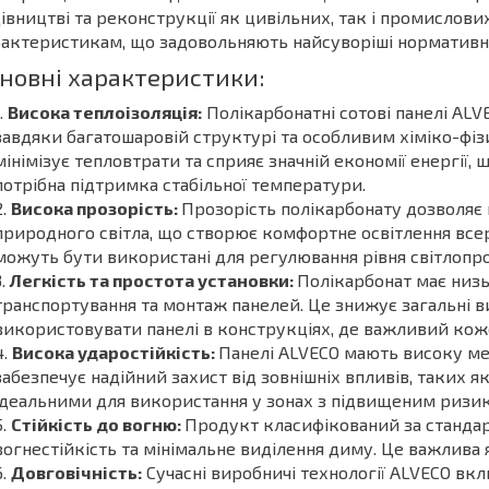
івництві та реконструкції як цивільних, так і промислови
актеристикам, що задовольняють найсуворіші нормативн
новні характеристики:
Висока теплоізоляція:
Полікарбонатні сотові панелі AL
завдяки багатошаровій структурі та особливим хіміко-фіз
мінімізує тепловтрати та сприяє значній економії енергії,
потрібна підтримка стабільної температури.
Висока прозорість:
Прозорість полікарбонату дозволяє
природного світла, що створює комфортне освітлення все
можуть бути використані для регулювання рівня світлопр
Легкість та простота установки:
Полікарбонат має низь
транспортування та монтаж панелей. Це знижує загальні в
використовувати панелі в конструкціях, де важливий кож
Висока ударостійкість:
Панелі ALVECO мають високу меха
забезпечує надійний захист від зовнішніх впливів, таких я
ідеальними для використання у зонах з підвищеним ризи
Стійкість до вогню:
Продукт класифікований за стандарт
вогнестійкість та мінімальне виділення диму. Це важлива 
Довговічність:
Сучасні виробничі технології ALVECO вк