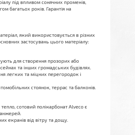
ріалу під впливом сонячних променів,
гом багатьох років. Гарантія на
атеріал, який використовується в різних
основних застосувань цього матеріалу:
вують для створення прозорих або
асейнах та інших громадських будівлях.
ня легких та міцних перегородок і
втомобільних стоянок, террас та балконів.
и тепло, сотовий полікарбонат Alveco є
ранжерей.
их екранів від вітру та дощу.