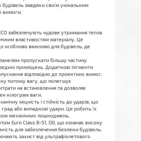
х будівель завдяки своїм унікальним
і вимоги.
VECO забезпечують чудове утримання тепла
ичним властивостям матеріалу. Це
 що особливо важливо для будівель, де
 панелям пропускати більшу частину
редині приміщень. Додаткові пігменти
опускання відповідно до проектних вимог.
ку питому вагу, що полегшує
итрати на встановлення та дозволяє
ен кілограм ваги.
нічну міцність і стійкість до ударів, що
к град або випадкові удари. Це робить їх
ком механічних пошкоджень.
ом Euro Class B-S1, D0, що означає високу
якість для забезпечення безпеки будівель.
лючають захист від ультрафіолетового