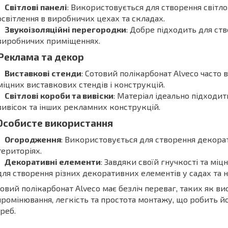
Світлові панелі
: Використовується для створення світл
освітлення в виробничих цехах та складах.
Звукоізоляційні перегородки
: Добре підходить для ст
виробничих приміщеннях.
Реклама та декор
Виставкові стенди
: Сотовий полікарбонат Alveco часто
міцних виставкових стендів і конструкцій.
Світлові короби та вивіски
: Матеріал ідеально підходит
вивісок та інших рекламних конструкцій.
Особисте використання
Огородження
: Використовується для створення декора
територіях.
Декоративні елементи
: Завдяки своїй гнучкості та мі
для створення різних декоративних елементів у садах та 
овий полікарбонат Alveco має безліч переваг, таких як вис
ромінювання, легкість та простота монтажу, що робить й
реб.