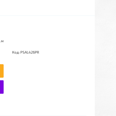
в.м
Код:
PSAL426PR