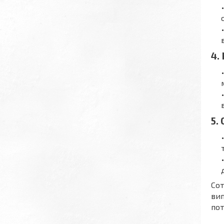
4.
5.
Сот
вип
пот