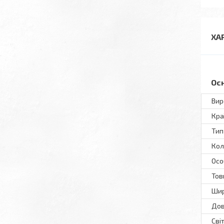
ХА
Ос
Вир
Кра
Тип
Кол
Осо
То
Ши
До
Сві