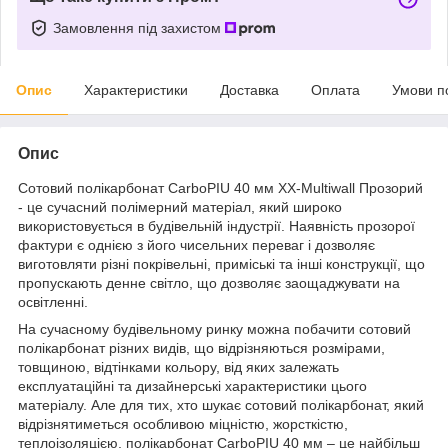
Замовлення під захистом
Опис
Характеристики
Доставка
Оплата
Умови п
Опис
Сотовий полікарбонат CarboPIU 40 мм XX-Multiwall Прозорий
- це сучасний полімерний матеріал, який широко
використовується в будівельній індустрії. Наявність прозорої
фактури є однією з його чисельних переваг і дозволяє
виготовляти різні покрівельні, приміські та інші конструкції, що
пропускають денне світло, що дозволяє заощаджувати на
освітленні.
На сучасному будівельному ринку можна побачити сотовий
полікарбонат різних видів, що відрізняються розмірами,
товщиною, відтінками кольору, від яких залежать
експлуатаційні та дизайнерські характеристики цього
матеріалу. Але для тих, хто шукає сотовий полікарбонат, який
відрізнятиметься особливою міцністю, жорсткістю,
теплоізоляцією, полікарбонат CarboPIU 40 мм – це найбільш