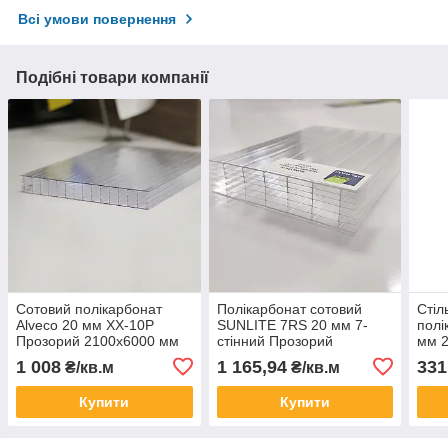
Всі умови повернення
Подібні товари компанії
Сотовий полікарбонат
Полікарбонат сотовий
Стіл
Alveco 20 мм XX-10P
SUNLITE 7RS 20 мм 7-
полі
Прозорий 2100x6000 мм
стінний Прозорий
мм 
2100x12000 мм
про
1 008
1 165,94
331
₴/кв.м
₴/кв.м
Купити
Купити