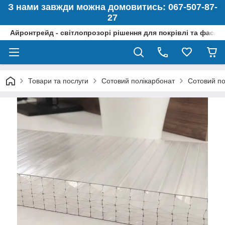
З нами завжди можна домовитись: 067-507-87-
27
Айронтрейд - світлопрозорі рішення для покрівлі та фасад
Товари та послуги
Сотовий полікарбонат
Сотовий по