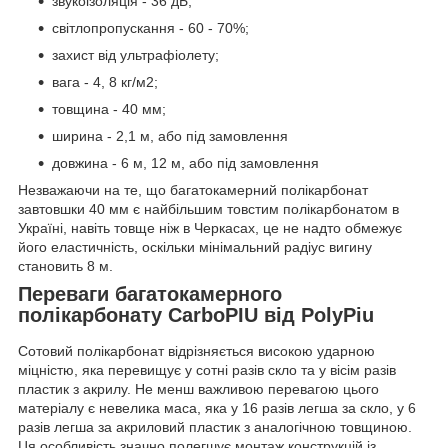
звукоізоляція - 36 дБ;
світлопропускання - 60 - 70%;
захист від ультрафіолету;
вага - 4, 8 кг/м2;
товщина - 40 мм;
ширина - 2,1 м, або під замовлення
довжина - 6 м, 12 м, або під замовлення
Незважаючи на те, що багатокамерний полікарбонат
завтовшки 40 мм є найбільшим товстим полікарбонатом в
Україні, навіть товще ніж в Черкасах, це не надто обмежує
його еластичність, оскільки мінімальний радіус вигину
становить 8 м.
Переваги багатокамерного
полікарбонату CarboPIU від PolyPiu
Сотовий полікарбонат відрізняється високою ударною
міцністю, яка перевищує у сотні разів скло та у вісім разів
пластик з акрилу. Не менш важливою перевагою цього
матеріалу є невелика маса, яка у 16 разів легша за скло, у 6
разів легша за акриловий пластик з аналогічною товщиною.
Ця особливість значно полегшує монтаж конструкцій із