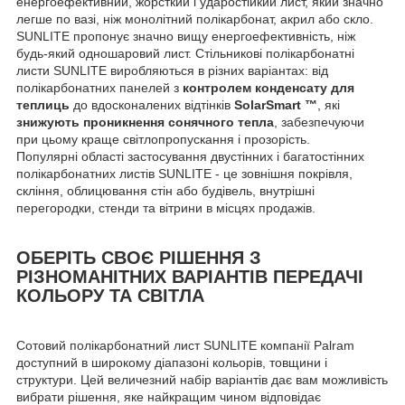
енергоефективний, жорсткий і ударостійкий лист, який значно
легше по вазі, ніж монолітний полікарбонат, акрил або скло.
SUNLITE пропонує значно вищу енергоефективність, ніж
будь-який одношаровий лист. Стільникові полікарбонатні
листи SUNLITE виробляються в різних варіантах: від
полікарбонатних панелей з
контролем конденсату для
теплиць
до вдосконалених відтінків
SolarSmart ™
, які
знижують проникнення сонячного тепла
, забезпечуючи
при цьому краще світлопропускання і прозорість.
Популярні області застосування двустінних і багатостінних
полікарбонатних листів SUNLITE - це зовнішня покрівля,
скління, облицювання стін або будівель, внутрішні
перегородки, стенди та вітрини в місцях продажів.
ОБЕРІТЬ СВОЄ РІШЕННЯ З
РІЗНОМАНІТНИХ ВАРІАНТІВ ПЕРЕДАЧІ
КОЛЬОРУ ТА СВІТЛА
Сотовий полікарбонатний лист SUNLITE компанії Palram
доступний в широкому діапазоні кольорів, товщини і
структури. Цей величезний набір варіантів дає вам можливість
вибрати рішення, яке найкращим чином відповідає