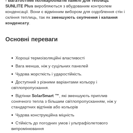
- Багатостінні полікарбонатні панелі для теплиць
SUNLITE Plus
виробляються з вбудованим контролем
конденсації. Вони є відмінним вибором для оздоблення стін і
скління теплиць, так як
зменшують скупчення і капання
конденсату
.
Основні переваги
Хороші термоізоляційні властивості
Вага менша, ніж у суцільних панелей
Чудова жорсткість і ударостійкість.
Доступний з різними варіантами кольору і
світлопропускання.
Відтінки
SolarSmart ™
, які зменшують приплив
сонячного тепла з більшим світлопропусканням, ніж у
стандартних відтінків або кольорів
Чудова конструкційна міцність
Стійкість до погодних умов і ультрафіолетового
випромінювання