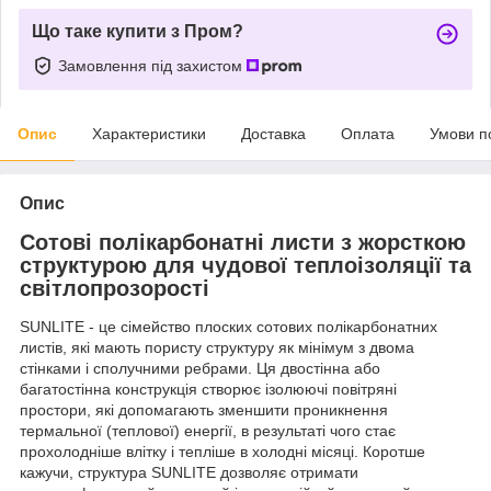
Що таке купити з Пром?
Замовлення під захистом
Опис
Характеристики
Доставка
Оплата
Умови п
Опис
Сотові полікарбонатні листи з жорсткою
структурою для чудової теплоізоляції та
світлопрозорості
SUNLITE - це сімейство плоских сотових полікарбонатних
листів, які мають пористу структуру як мінімум з двома
стінками і сполучними ребрами. Ця двостінна або
багатостінна конструкція створює ізолюючі повітряні
простори, які допомагають зменшити проникнення
термальної (теплової) енергії, в результаті чого стає
прохолодніше влітку і тепліше в холодні місяці. Коротше
кажучи, структура SUNLITE дозволяє отримати