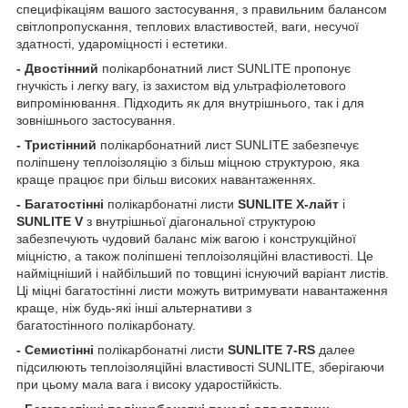
специфікаціям вашого застосування, з правильним балансом
світлопропускання, теплових властивостей, ваги, несучої
здатності, удароміцності і естетики.
- Двостінний
полікарбонатний лист SUNLITE пропонує
гнучкість і легку вагу, із захистом від ультрафіолетового
випромінювання. Підходить як для внутрішнього, так і для
зовнішнього застосування.
- Тристінний
полікарбонатний лист SUNLITE забезпечує
поліпшену теплоізоляцію з більш міцною структурою, яка
краще працює при більш високих навантаженнях.
- Багатостінні
полікарбонатні листи
SUNLITE X-лайт
і
SUNLITE V
з внутрішньої діагональної структурою
забезпечують чудовий баланс між вагою і конструкційної
міцністю, а також поліпшені теплоізоляційні властивості. Це
найміцніший і найбільший по товщині існуючий варіант листів.
Ці міцні багатостінні листи можуть витримувати навантаження
краще, ніж будь-які інші альтернативи з
багатостінного полікарбонату.
- Семистінні
полікарбонатні листи
SUNLITE 7-RS
далее
підсилюють теплоізоляційні властивості SUNLITE, зберігаючи
при цьому мала вага і високу ударостійкість.