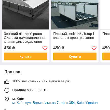
Зенітний ліхтар Україна,
Плоский зенітний ліхтар із
Плос
Системи димовидалення,
клапаном провітрювання
клапан димовидалення
450
450
450
₴
₴
Купити
Купити
Про нас
100% позитивних з 17 відгуків за рік
Працює з 12.09.2016
м. Київ
м. Київ, вул. Бориспільська 7, офіс 354, Київ, Україна