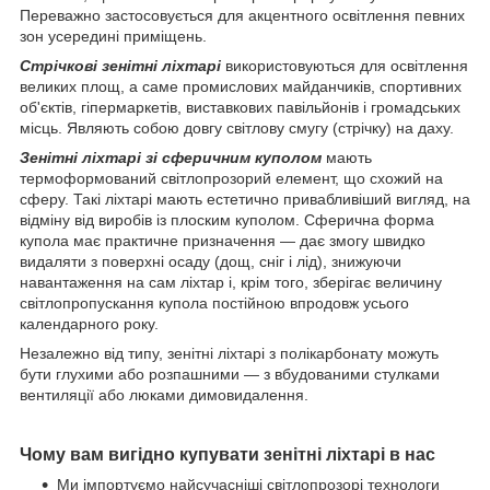
Переважно застосовується для акцентного освітлення певних
зон усередині приміщень.
Стрічкові зенітні ліхтарі
використовуються для освітлення
великих площ, а саме промислових майданчиків, спортивних
об'єктів, гіпермаркетів, виставкових павільйонів і громадських
місць. Являють собою довгу світлову смугу (стрічку) на даху.
Зенітні ліхтарі зі сферичним куполом
мають
термоформований світлопрозорий елемент, що схожий на
сферу. Такі ліхтарі мають естетично привабливіший вигляд, на
відміну від виробів із плоским куполом. Сферична форма
купола має практичне призначення — дає змогу швидко
видаляти з поверхні осаду (дощ, сніг і лід), знижуючи
навантаження на сам ліхтар і, крім того, зберігає величину
світлопропускання купола постійною впродовж усього
календарного року.
Незалежно від типу, зенітні ліхтарі з полікарбонату можуть
бути глухими або розпашними — з вбудованими стулками
вентиляції або люками димовидалення.
Чому вам вигідно купувати зенітні ліхтарі в нас
Ми імпортуємо найсучасніші світлопрозорі технологи