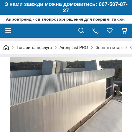
З нами завжди можна домовитись: 067-507-87-
27
Айронтрейд - світлопрозорі рішення для покрівлі та фасад
Товари та послуги
Aironplast PRO
Зенітні ліхтарі