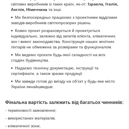
світових виробників із таких країн, як-от:
Ізраела, Італія,
Англія, Німеччина
та інші.
Ми безпосередньо працюємо з проектними відділами
заводів-виробників світлопрозорих рішень.
Кожен проєкт розраховується й проектується
індивідуально, залежно від запитів клієнта, кліматичних
зон і вимог законодавства. Конструкція наших зенітних
ліхтарів не обмежена за розмірами та функціоналом.
Ми ведемо проєкти будь-якої складності на всіх
стадіях будівництва.
Надаємо технічну докуметацію, інструкції та
сертифікати, а також зразки продукції.
Ми завжди готові до виїзду на об'єкт у будь-яке місто
України якнайшвидше.
Фінальна вартість залежить від багатьох чинників:
- терміновості замовлення;
- використаних матеріалів;
- кліматичної зони;