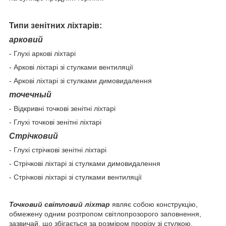
Типи зенітних ліхтарів:
арковий
- Глухі аркові ліхтарі
- Аркові ліхтарі зі стулками вентиляції
- Аркові ліхтарі зі стулками димовидалення
точечный
- Відкривні точкові зенітні ліхтарі
- Глухі точкові зенітні ліхтарі
Стрічковий
- Глухі стрічкові зенітні ліхтарі
- Стрічкові ліхтарі зі стулками димовидалення
- Стрічкові ліхтарі зі стулками вентиляції
Точковий світловий ліхтар
являє собою конструкцію,
обмежену одним розтропом світлопрозорого заповнення,
зазвичай, що збігається за розміром прорізу зі стулкою.