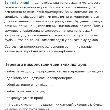
Зенітні ліхтарі
— це покрівельна конструкція з металевого
каркаса та світлопрозорого покриття, які призначені для
освітлення та вентиляції приміщень. Вони монтуються на
спеціально відведені ділянки покрівлі та використовуються
для освітлення промислових і громадських будівель, складів,
офісних приміщень, спортивних і виставкових об'єктів. Також
можливе спеціалізоване застосування цих конструкцій —
наприклад, для освітлення вольєрів у зоопарку або під час
будівництва альтанок і зимових садів у приватному домові.
Сьогодні світлопроникне заповнення зенітних ліхтарів
найчастіше виробляється из поликарбоната.
Переваги використання зенітних ліхтарів:
- забезпечує доступ природного світла всередину приміщень;
- дає змогу заощаджувати електроенергію;
- зберігає тепло в приміщенні;
- забезпечує вентиляцію;
- покращує умови праці;
— у разі виникнення позаштатних ситуацій виводить із будівлі
на вулицю продукти горіння.