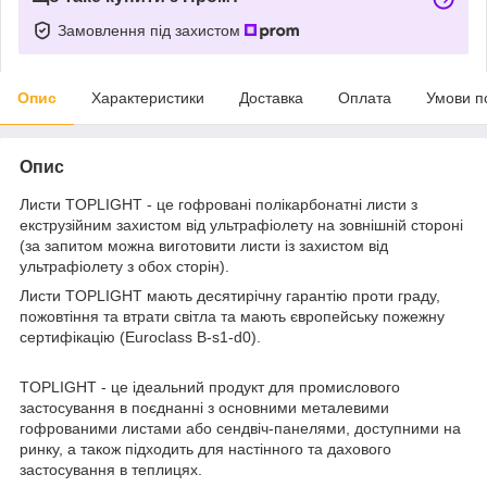
Замовлення під захистом
Опис
Характеристики
Доставка
Оплата
Умови п
Опис
Листи TOPLIGHT - це гофровані полікарбонатні листи з
екструзійним захистом від ультрафіолету на зовнішній стороні
(за запитом можна виготовити листи із захистом від
ультрафіолету з обох сторін).
Листи TOPLIGHT мають десятирічну гарантію проти граду,
пожовтіння та втрати світла та мають європейську пожежну
сертифікацію (Euroclass B-s1-d0).
TOPLIGHT - це ідеальний продукт для промислового
застосування в поєднанні з основними металевими
гофрованими листами або сендвіч-панелями, доступними на
ринку, а також підходить для настінного та дахового
застосування в теплицях.