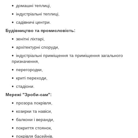
домашні теплиці,
індустріальні теплиці,
садівничі центри.
Будівництво та промисловість:
зенітні ліхтарі,
архітектурні споруди,
індустріальні приміщення та приміщення загального
призначення,
перегородки,
криті переходи,
стадіони.
Мережі "Зроби-cам":
прозора покрівля,
козирки та навіси,
балкони і веранди,
покриття стоянок,
покрівля басейнів,