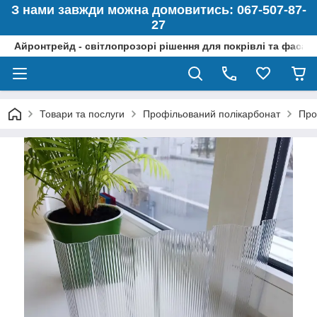
З нами завжди можна домовитись: 067-507-87-
27
Айронтрейд - світлопрозорі рішення для покрівлі та фасад
Товари та послуги
Профільований полікарбонат
Про