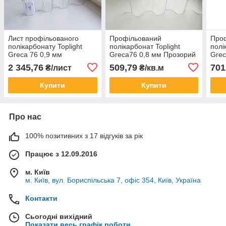
Лист профільованого
Профільований
Про
полікарбонату Toplight
полікарбонат Toplight
полі
Greca 76 0,9 мм
Greca76 0,8 мм Прозорий
Grec
Прозорий, ребристий
1265x6000 мм
мікр
2 345,76
509,79
701
₴/лист
₴/кв.м
1040x3000 мм
мм
Купити
Купити
Про нас
100% позитивних з 17 відгуків за рік
Працює з 12.09.2016
м. Київ
м. Київ, вул. Бориспільська 7, офіс 354, Київ, Україна
Контакти
Сьогодні вихідний
Показати весь графік роботи