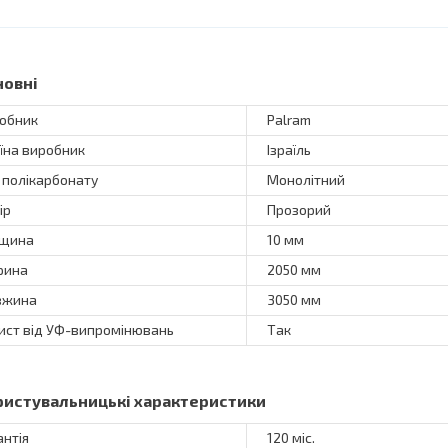
новні
обник
Palram
їна виробник
Ізраїль
 полікарбонату
Монолітний
ір
Прозорий
вщина
10 мм
рина
2050 мм
вжина
3050 мм
ист від УФ-випромінювань
Так
ристувальницькі характеристики
антія
120 міс.