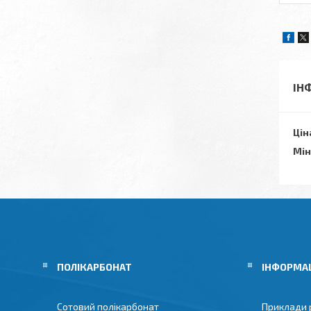
ІН
Цін
Мін
ПОЛІКАРБОНАТ
ІНФОРМА
Сотовий полікарбонат
Приклади 