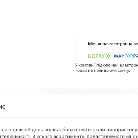
У компанії підключені електро
товар не покидаючи сайту.
сьогоднішній день полікарбонатні матеріали використову
тєдіяльності. З усього асортименту, представленого на р