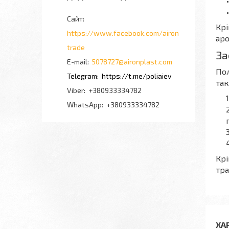
Крі
https://www.facebook.com/airon
аро
trade
За
5078727@aironplast.com
Пол
https://t.me/poliaiev
так
+380933334782
+380933334782
Крі
тра
ХА