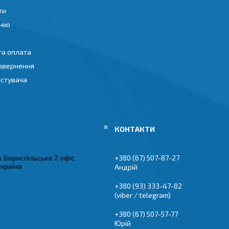
ти
нію
та оплата
повернення
истувача
л. Бориспільська 7, офіс
+380 (67) 507-87-27
Україна
Андрій
+380 (93) 333-47-82
(viber / telegram)
+380 (67) 507-57-77
Юрій