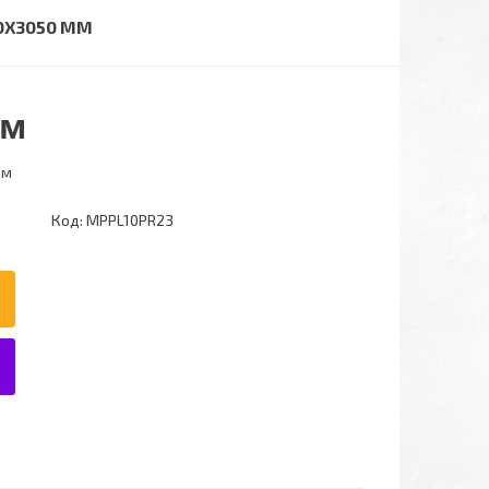
0X3050 ММ
.м
.м
Код:
MPPL10PR23