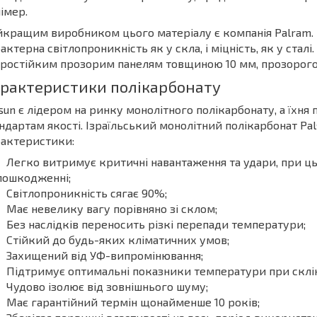
імер.
кращим виробником цього матеріалу є компанія Palram. 
актерна світлопроникність як у скла, і міцність, як у ста
ростійким прозорим панелям товщиною 10 мм, прозорого
рактеристики полікарбонату
sun є лідером на ринку монолітного полікарбонату, а їхня
ндартам якості. Ізраїльський монолітний полікарбонат Pals
рактеристики:
Легко витримує критичні навантаження та удари, при ц
пошкодженні;
Світлопроникність сягає 90%;
Має невелику вагу порівняно зі склом;
Без наслідків переносить різкі перепади температури;
Стійкий до будь-яких кліматичних умов;
Захищений від УФ-випромінювання;
Підтримує оптимальні показники температури при склін
Чудово ізолює від зовнішнього шуму;
Має гарантійний термін щонайменше 10 років;