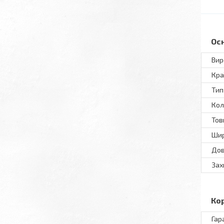
Ос
Вир
Кра
Тип
Кол
То
Ши
До
Зах
Ко
Гар