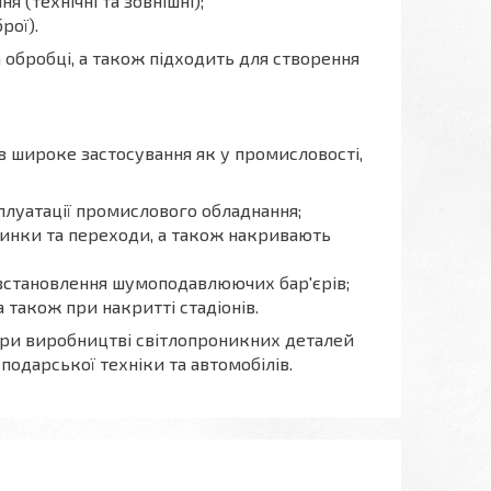
я (технічні та зовнішні);
рої).
 обробці, а також підходить для створення
ов широке застосування як у промисловості,
плуатації промислового обладнання;
пинки та переходи, а також накривають
встановлення шумоподавлюючих бар'єрів;
а також при накритті стадіонів.
при виробництві світлопроникних деталей
сподарської техніки та автомобілів.