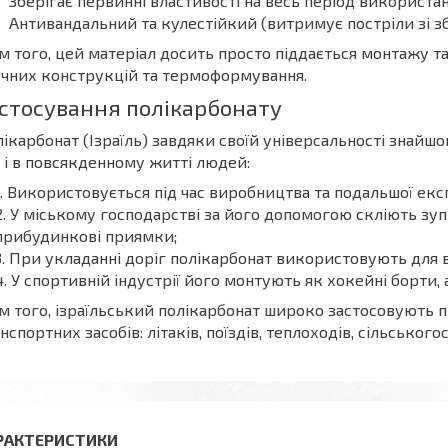
Зберігає первинні властивості на весь період використанн
Антивандальний та кулестійкий (витримує постріли зі зб
м того, цей матеріал досить просто піддається монтажу та
чних конструкцій та термоформування.
стосування полікарбонату
ікарбонат (Ізраїль) завдяки своїй універсальності знайш
 і в повсякденному житті людей:
Використовується під час виробництва та подальшої екс
У міському господарстві за його допомогою скліють зу
прибудинкові приямки;
При укладанні доріг полікарбонат використовують для 
У спортивній індустрії його монтують як хокейні борти, 
м того, ізраїльський полікарбонат широко застосовують 
нспортних засобів: літаків, поїздів, теплоходів, сільського
РАКТЕРИСТИКИ