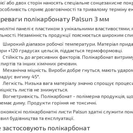
ієї або двох сторін наносять спеціальне сонцезахисне покр
особливість сприяє довговічності та тривалому терміну ек
реваги полікарбонату Palsun 3 мм
олітні панелі є пластиком з унікальними властивостями, 
льності. Незамінність продукції пояснюється широким сп
Широкий діапазон робочої температури. Матеріал придат
при +120 градусах цельсія, піддається термоформовці.
Стійкість до агресивних факторів. Полікарбонат витрим
спиртів та інших хімічних речовин.
Механічна міцність. Вироби добре гнуться, мають ударо
радіус вигину 45°.
Легкість. Низька вага матеріалу значно спрощує проце
міцність листів не знижується.
Вогнетривкість. Полікарбонат - полімерна продукція, що
немає диму. Продукти горіння не токсичні.
окоякісні полікарбонатні листи Palsun здатні служити по
вил будівництва та експлуатації.
 застосовують полікарбонат