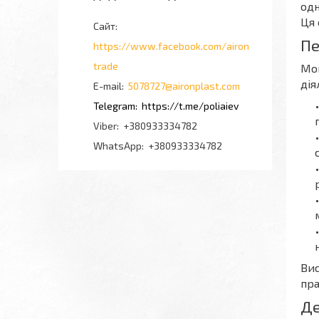
одн
Ця 
Пе
https://www.facebook.com/airon
trade
Мон
дія
5078727@aironplast.com
https://t.me/poliaiev
+380933334782
+380933334782
Вис
пра
Де