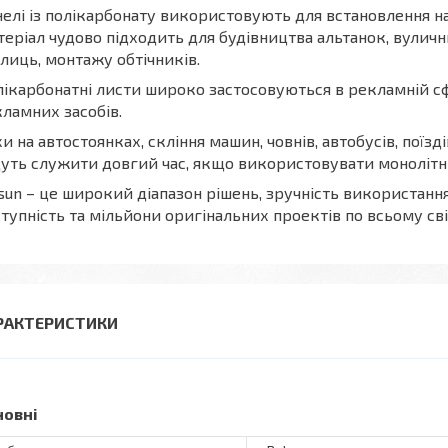
елі із полікарбонату використовують для встановлення на
еріал чудово підходить для будівництва альтанок, вуличн
лиць, монтажу обтічників.
ікарбонатні листи широко застосовуються в рекламній сф
ламних засобів.
и на автостоянках, скління машин, човнів, автобусів, поїзд
уть служити довгий час, якщо використовувати монолітни
sun – це широкий діапазон рішень, зручність використання, 
тупність та мільйони оригінальних проектів по всьому сві
РАКТЕРИСТИКИ
новні