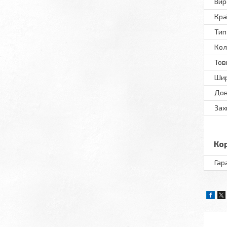
Вир
Кра
Тип
Кол
То
Ши
До
Зах
Ко
Гар