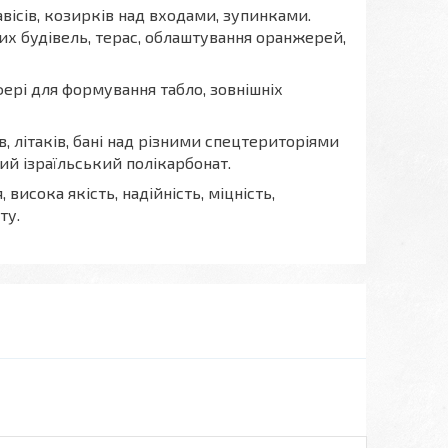
вісів, козирків над входами, зупинками.
их будівель, терас, облаштування оранжерей,
ері для формування табло, зовнішніх
ів, літаків, бані над різними спецтериторіями
й ізраїльський полікарбонат.
висока якість, надійність, міцність,
ту.