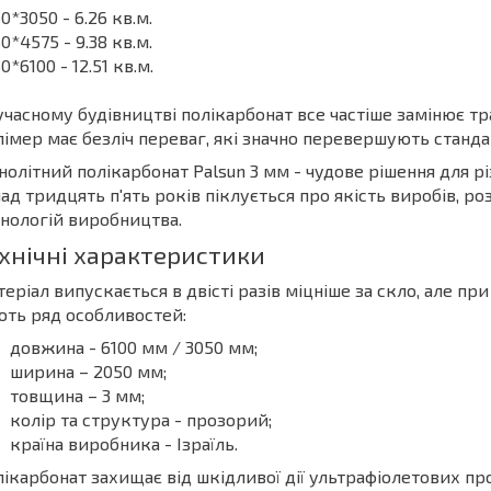
0*3050 - 6.26 кв.м.
0*4575 - 9.38 кв.м.
0*6100 - 12.51 кв.м.
учасному будівництві полікарбонат все частіше замінює тр
імер має безліч переваг, які значно перевершують стандар
олітний полікарбонат Palsun 3 мм - чудове рішення для р
ад тридцять п'ять років піклується про якість виробів, 
нологій виробництва.
хнічні характеристики
еріал випускається в двісті разів міцніше за скло, але пр
ть ряд особливостей:
довжина - 6100 мм / 3050 мм;
ширина – 2050 мм;
товщина – 3 мм;
колір та структура - прозорий;
країна виробника - Ізраїль.
ікарбонат захищає від шкідливої дії ультрафіолетових пр