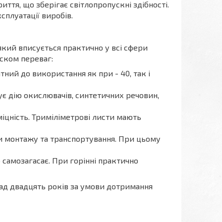
иття, що зберігає світлопропускні здібності.
сплуатації виробів.
який вписується практично у всі сфери
иском переваг:
ний до використання як при - 40, так і
ує дію окислювачів, синтетичних речовин,
міцність. Триміліметрові листи мають
си монтажу та транспортування. При цьому
 самозагасає. При горінні практично
над двадцять років за умови дотримання