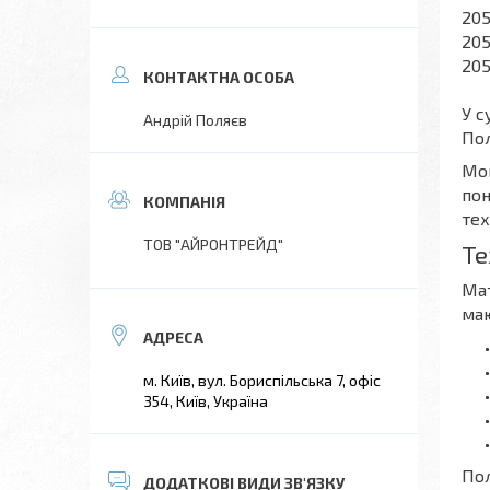
205
205
205
У с
Андрій Поляєв
Пол
Мон
пон
тех
ТОВ "АЙРОНТРЕЙД"
Те
Мат
маю
м. Київ, вул. Бориспільська 7, офіс
354, Київ, Україна
Пол