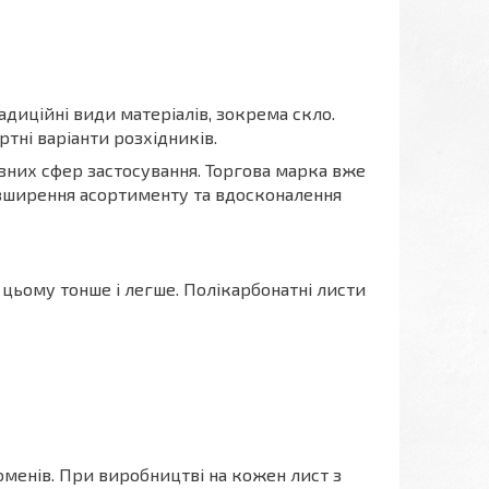
адиційні види матеріалів, зокрема скло.
тні варіанти розхідників.
ізних сфер застосування. Торгова марка вже
розширення асортименту та вдосконалення
и цьому тонше і легше. Полікарбонатні листи
оменів. При виробництві на кожен лист з