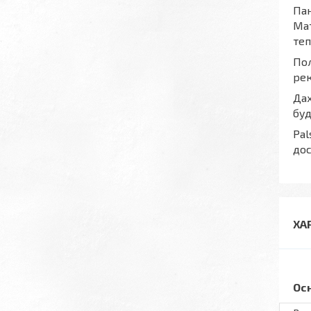
Пан
Мат
теп
Пол
рек
Дах
буд
Pal
дос
ХА
Ос