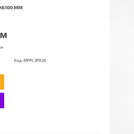
X6100 ММ
.м
.м
Код:
MPPL3PR26