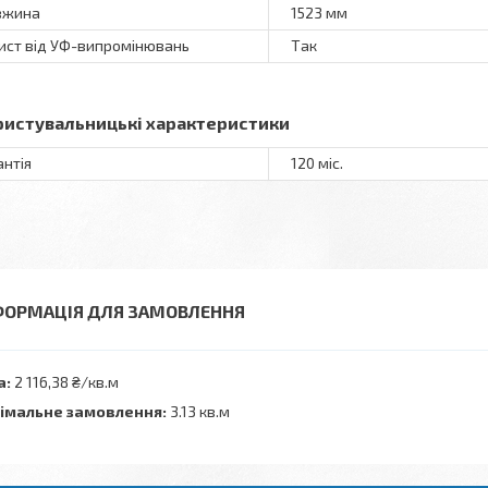
вжина
1523 мм
ист від УФ-випромінювань
Так
ристувальницькі характеристики
антія
120 міс.
ФОРМАЦІЯ ДЛЯ ЗАМОВЛЕННЯ
а:
2 116,38 ₴/кв.м
імальне замовлення:
3.13 кв.м