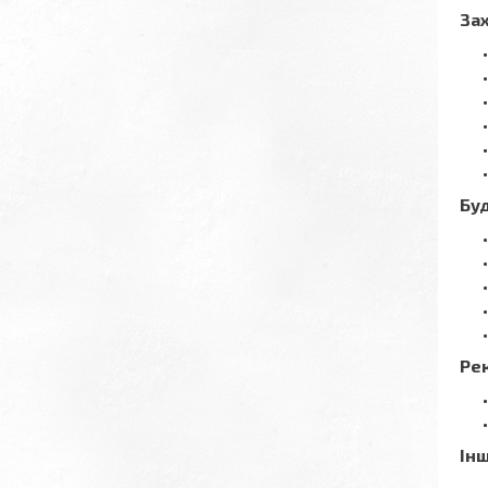
Зах
Бу
Ре
Інш