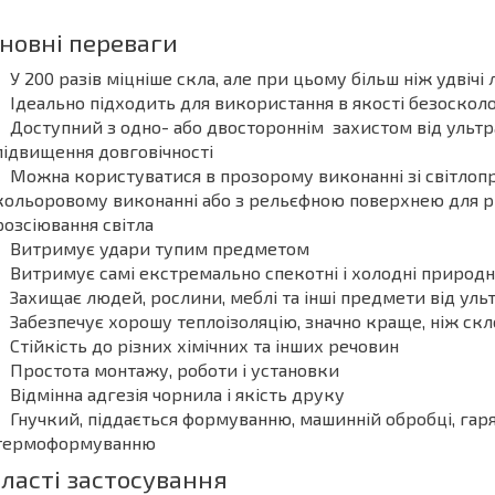
новні переваги
У 200 разів міцніше скла, але при цьому більш ніж удвічі
Ідеально підходить для використання в якості безосколоч
Доступний з одно- або двостороннім захистом від ульт
підвищення довговічності
Можна користуватися в прозорому виконанні зі світлоп
кольоровому виконанні або з рельєфною поверхнею для різ
розсіювання світла
Витримує удари тупим предметом
Витримує самі екстремально спекотні і холодні природн
Захищає людей, рослини, меблі та інші предмети від ул
Забезпечує хорошу теплоізоляцію, значно краще, ніж скл
Стійкість до різних хімічних та інших речовин
Простота монтажу, роботи і установки
Відмінна адгезія чорнила і якість друку
Гнучкий, піддається формуванню, машинній обробці, гаряч
термоформуванню
ласті застосування