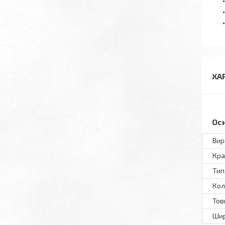
ХА
Ос
Вир
Кра
Тип
Кол
То
Ши