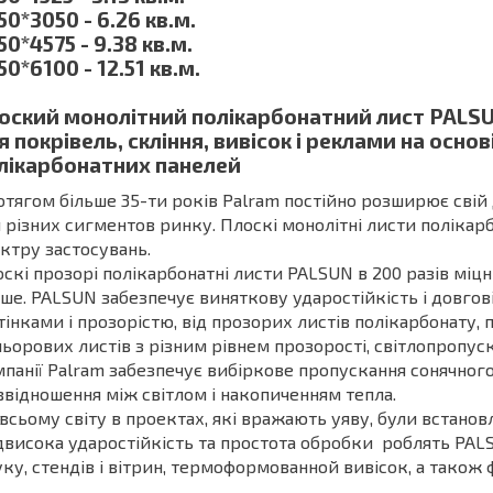
50*3050 - 6.26 кв.м.
50*4575 - 9.38 кв.м.
50*6100 - 12.51 кв.м.
оский монолітний полікарбонатний лист PALS
я покрівель, скління, вивісок і реклами на осно
лікарбонатних панелей
тягом більше 35-ти років Palram постійно розширює свій
 різних сигментов ринку. Плоскі монолітні листи полікар
ктру застосувань.
скі прозорі полікарбонатні листи PALSUN в 200 разів міцні
ше. PALSUN забезпечує виняткову ударостійкість і довгові
тінками і прозорістю, від прозорих листів полікарбонату, 
ьорових листів з різним рівнем прозорості, світлопропуск
панії Palram забезпечує вибіркове пропускання сонячног
ввідношення між світлом і накопиченням тепла.
всьому світу в проектах, які вражають уяву, були встано
висока ударостійкість та простота обробки роблять PA
ку, стендів і вітрин, термоформованной вивісок, а також ф