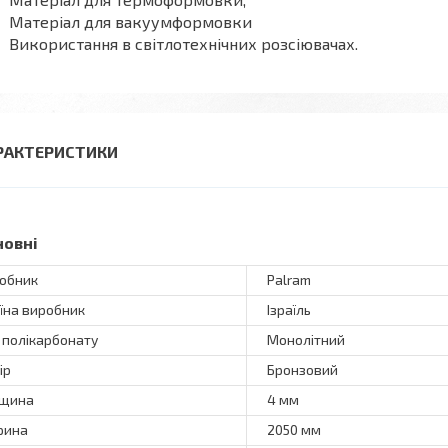
Матеріал для вакуумформовки
Використання в світлотехнічних розсіювачах.
РАКТЕРИСТИКИ
новні
обник
Palram
їна виробник
Ізраїль
 полікарбонату
Монолітний
ір
Бронзовий
вщина
4 мм
рина
2050 мм