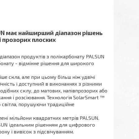
UN має найширший діапазон рішень
ві прозорих плоских
 діапазон продуктів з полікарбонату PALSUN
бонату - відмінне рішення для широкого
ше скла, але при цьому більш ніж удвічі
чність і доступний в виконаннях з різними
подібних склу, до матових, напівпрозорих або
ання і розсіювання. Технологія SolarSmart ™
о світла, порушуючи традиційне
влені мільйони квадратних метрів PALSUN.
LSUN ідеальним рішенням для цифрового
ону і вивісок з підсвічуванням.