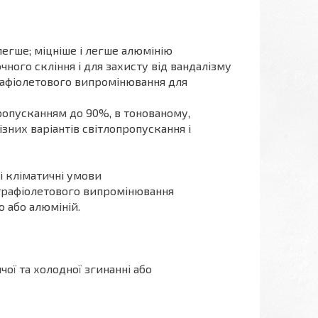
 легше; міцніше і легше алюмінію
ного скління і для захисту від вандалізму
рафіолетового випромінювання для
ропусканням до 90%, в тонованому,
них варіантів світлопропускання і
і кліматичні умови
ьтрафіолетового випромінювання
о або алюміній.
ої та холодної згинанні або