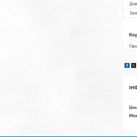
До
Зах
Ко
Гар
ІН
Цін
Мін