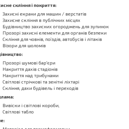
исне скління і покриття:
Захисні екрани для машин / верстатів
Захисне скління в публічних місцях
Будівництво захисних огороджень для зупинок
Прозорі захисні елементи для органів безпеки
Скління для човнів, поїздів, автобусів і літаків
Візори для шоломів
дівництво:
Прозорі шумові бар'єри
Накриття дахів стадіонів
Накриття над трибунами
Світлові стрічкові та зенітні ліхтарі
Скління, дахи будівель і переходів
клама:
Вивіски і світлові короби,
Світлові табло
е:
Матеріал для термоформовки,