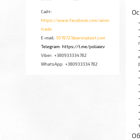
Ос
https://www.facebook.com/airon
trade
5078727@aironplast.com
https://t.me/poliaiev
+380933334782
+380933334782
Об