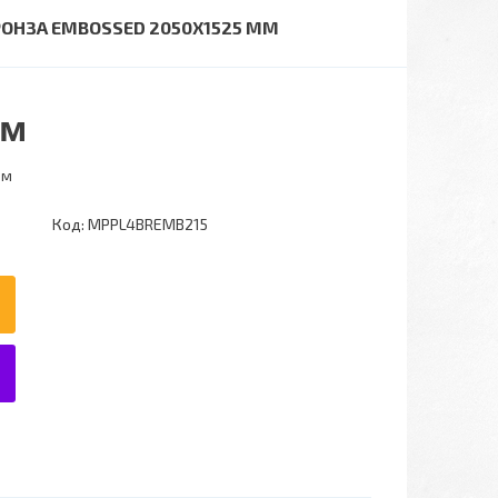
РОНЗА EMBOSSED 2050X1525 ММ
.м
.м
Код:
MPPL4BREMB215