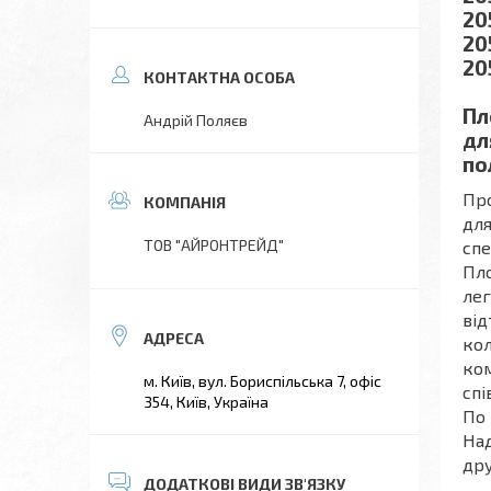
20
20
20
Пл
Андрій Поляєв
дл
по
Про
для
ТОВ "АЙРОНТРЕЙД"
спе
Пло
лег
від
кол
ком
м. Київ, вул. Бориспільська 7, офіс
спі
354, Київ, Україна
По 
Над
дру