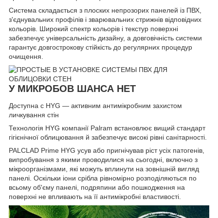
Система складається з плоских непрозорих панелей із ПВХ,
з'єднувальних профілів і зварювальних стрижнів відповідних
кольорів. Широкий спектр кольорів і текстур поверхні
забезпечує універсальність дизайну, а довговічність системи
гарантує довгострокову стійкість до регулярних процедур
очищення.
У МИКРОБОВ ШАНСА НЕТ
Доступна с HYG ― активним антимікробним захистом
личкування стін
Технологія HYG компанії Palram встановлює вищий стандарт
гігієнічної облицювання й забезпечує високі рівні санітарності.
PALCLAD Prime HYG усув або пригнічував ріст усіх патогенів,
випробування з якими проводилися на сьогодні, включно з
мікроорганізмами, які можуть вплинути на зовнішній вигляд
панелі. Оскільки іони срібла рівномірно розподіляються по
всьому об'єму панелі, подряпини або пошкодження на
поверхні не впливають на її антимікробні властивості.