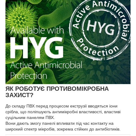
ЯК РОБОТУЄ ПРОТИВОМІКРОБНА
ЗАХИСТ?
До складу ПВХ перед процесом екструзії вводяться іони
срібла, що поліпшують антимікробні властивості, властиві
суцільним панелям ПВХ.
Вони дають змогу панелі впливати під час контакту на
широкий спектр мікробів, зокрема стійких до антибіотиків.