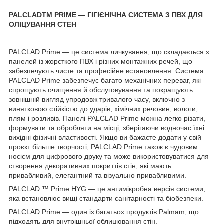
PALCLADTM PRIME ― ГІГІЄНІЧНА СИСТЕМА З ПВХ ДЛЯ
ОЛІЦУВАННЯ СТЕН
PALCLAD Prime — це система личкування, що складається з
панелей із жорсткого ПВХ і різних монтажних речей, що
забезпечують чисте та професійне встановлення. Система
PALCLAD Prime забезпечує багато механічних переваг, які
спрощують очищення й обслуговування та покращують
зовнішній вигляд упродовж тривалого часу, включно з
винятковою стійкістю до ударів, хімічних речовин, вологи,
плям і розливів. Панелі PALCLAD Prime можна легко різати,
формувати та обробляти на місці, зберігаючи водночас їхні
вихідні фізичні властивості. Якщо ви бажаєте додати у свій
проєкт більше творчості, PALCLAD Prime також є чудовим
носієм для цифрового друку та може використовуватися для
створення декоративних покриттів стін, які мають
привабливий, елегантний та візуально привабливими.
PALCLAD ™ Prime HYG — це антимікробна версія системи,
яка встановлює вищі стандарти санітарності та біобезпеки.
PALCLAD Prime — один із багатьох продуктів Palmam, що
підходять для внутрішньої облицювання стін.