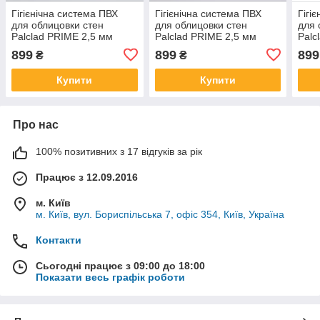
Гігієнічна система ПВХ
Гігієнічна система ПВХ
Гігі
для облицовки стен
для облицовки стен
для 
Palclad PRIME 2,5 мм
Palclad PRIME 2,5 мм
Palc
Jade
Pastel Green
Cre
899
899
899
₴
₴
Купити
Купити
Про нас
100% позитивних з 17 відгуків за рік
Працює з 12.09.2016
м. Київ
м. Київ, вул. Бориспільська 7, офіс 354, Київ, Україна
Контакти
Сьогодні працює з 09:00 до 18:00
Показати весь графік роботи