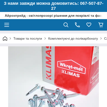
З нами завжди можна домовитись: 067-507-87-
27
Айронтрейд - світлопрозорі рішення для покрівлі та фасад
Товари та послуги
Комплектуючі до полікарбонату
С