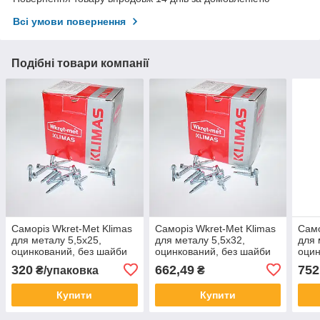
Всі умови повернення
Подібні товари компанії
Саморіз Wkret-Met Klimas
Саморіз Wkret-Met Klimas
Само
для металу 5,5х25,
для металу 5,5х32,
для 
оцинкований, без шайби
оцинкований, без шайби
оцин
(200 шт.)
(200 шт.)
(200
320
662,49
752
₴/упаковка
₴
Купити
Купити