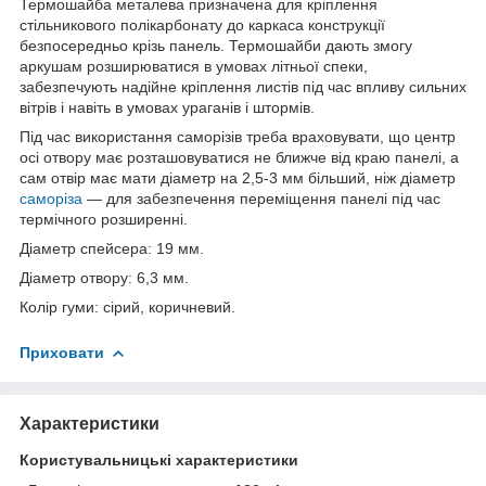
Термошайба металева призначена для кріплення
стільникового полікарбонату до каркаса конструкції
безпосередньо крізь панель. Термошайби дають змогу
аркушам розширюватися в умовах літньої спеки,
забезпечують надійне кріплення листів під час впливу сильних
вітрів і навіть в умовах ураганів і штормів.
Під час використання саморізів треба враховувати, що центр
осі отвору має розташовуватися не ближче від краю панелі, а
сам отвір має мати діаметр на 2,5-3 мм більший, ніж діаметр
саморіза
— для забезпечення переміщення панелі під час
термічного розширенні.
Діаметр спейсера: 19 мм.
Діаметр отвору: 6,3 мм.
Колір гуми: сірий, коричневий.
Приховати
Характеристики
Користувальницькі характеристики