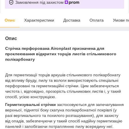
Замовлення під захистом
Опис
Характеристики
Доставка
Оплата
Умови п
Опис
Стрічка перфорована Aironplast призначена для
проклеювання відкритих торців листів стільникового
полікарбонату
Для герметизації торців аркушів стільникового полікарбонату
від впливу бруду, пилу та вологи використовують спеціальні
перфоровані та герметизаційні стрічки. Цим забезпечується
чистота і, відповідно, прозорість стільникових листів і, у такий
спосіб, усією конструкцією.
Герметизувальні стрічки
застосовуються для запечатування
верхньої, піднятої боку скатуна полікарбонатної покрівлі (у
разі вертикального та похилого розташування), для захисту
від опадів, забезпечуючи у такий спосіб надійну герметизацію
панелей і запобігаючи потраплянню пилу всередину неї.