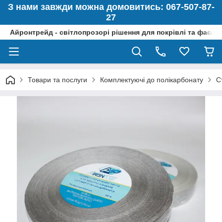
З нами завжди можна домовитись: 067-507-87-
27
Айронтрейд - світлопрозорі рішення для покрівлі та фасад
Товари та послуги
Комплектуючі до полікарбонату
С