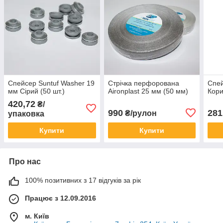
Спейсер Suntuf Washer 19
Стрічка перфорована
Спей
мм Сірий (50 шт.)
Aironplast 25 мм (50 мм)
Кори
420,72
₴/
990
281
₴/рулон
упаковка
Купити
Купити
Про нас
100% позитивних з 17 відгуків за рік
Працює з 12.09.2016
м. Київ