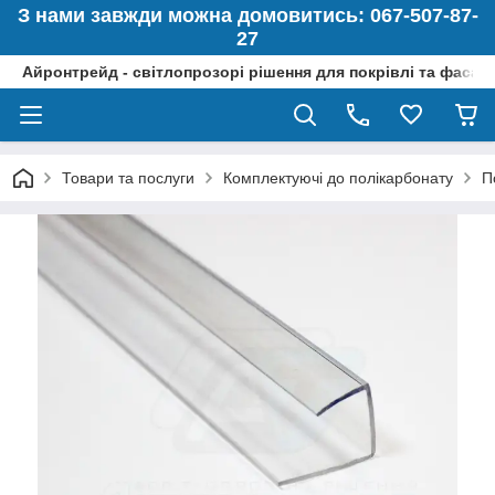
З нами завжди можна домовитись: 067-507-87-
27
Айронтрейд - світлопрозорі рішення для покрівлі та фасад
Товари та послуги
Комплектуючі до полікарбонату
П