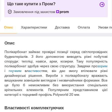
Що таке купити з Пром?
Замовлення під захистом
Опис
Характеристики
Доставка
Оплата
Умови п
Опис
Полікарбонат займає провідні позиції серед світлопровідних
будматеріалів. З його допомогою виводять різні побутові
споруди: тепліці, навіси, арки, козирки. Таку популярність
полікарбонат здобув через свою структуру. Завдяки про
зорим
і
гнучким
вл
астивос
тям, він дає змогу втілювати різні
дизайнерські рішення. Вироби з полікарбонату вражають
вишуканим зовнішнім виглядом і незвичайними формами. Все
це було б неможливим без використання спеціальних
кріпильних елементів. Популярним представником цієї
категорії є торцевий профіль Polyworld 20 мм.
Властивості комплектуючих