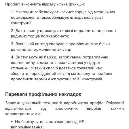
Профілі виконують відразу кілька функцій:
Накладки забезпечують захист торців від механічних
пошкоджень, а також збільшують жорсткість усієї
конструкції;
Дають змогу приховувати різні недоліки та нерівності
видимих торців полікарбонату;
Зовнішній вигляд споруди з профілями має більш
цілісний та гармонійний вигляд;
Виступають як бар'єр, запобігаючи потраплянню
вологи, пилу, комах та інших частинок у відкриті
стільники. У такий спосіб вдається тривалий час
зберігати первозданний вигляд матеріалу та неабияк
продовжити термін експлуатації всієї конструкції.
Переваги профільних накладок
Завдяки унікальній технології виробництва профілі Polyworld
відрізняються від аналогічних виробів такими
характеристиками:
Не блякнуть, позаяк захищені від УФ-
випромінювання;