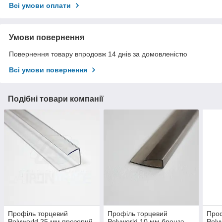
Всі умови оплати
Умови повернення
Повернення товару впродовж 14 днів за домовленістю
Всі умови повернення
Подібні товари компанії
Профіль торцевий
Профіль торцевий
Проф
Polyworld 25 мм прозорий
Polyworld 10 мм бронза
Poly