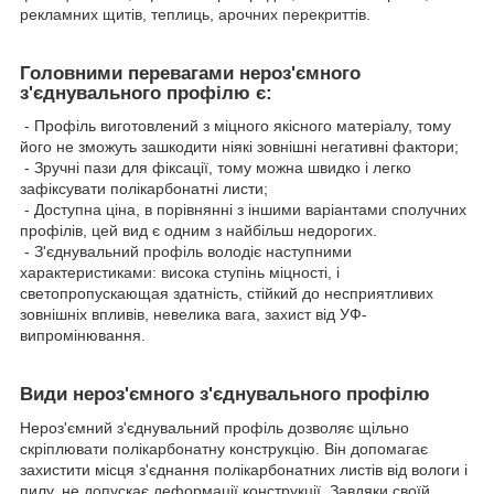
рекламних щитів, теплиць, арочних перекриттів.
Головними перевагами нероз'ємного
з'єднувального профілю є:
- Профіль виготовлений з міцного якісного матеріалу, тому
його не зможуть зашкодити ніякі зовнішні негативні фактори;
- Зручні пази для фіксації, тому можна швидко і легко
зафіксувати полікарбонатні листи;
- Доступна ціна, в порівнянні з іншими варіантами сполучних
профілів, цей вид є одним з найбільш недорогих.
- З'єднувальний профіль володіє наступними
характеристиками: висока ступінь міцності, і
светопропускающая здатність, стійкий до несприятливих
зовнішніх впливів, невелика вага, захист від УФ-
випромінювання.
Види нероз'ємного з'єднувального профілю
Нероз'ємний з'єднувальний профіль дозволяє щільно
скріплювати полікарбонатну конструкцію. Він допомагає
захистити місця з'єднання полікарбонатних листів від вологи і
пилу, не допускає деформації конструкції. Завдяки своїй