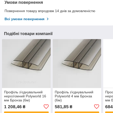
Умови повернення
Повернення товару впродовж 14 днів за домовленістю
Всі умови повернення
Подібні товари компанії
Профіль з'єднувальний
Профіль з'єднувальний
Проф
нероз'ємний Polyworld 16
Polyworld 4 мм Бронза
неро
мм Бронза (6м)
(6м)
мм Б
1 208,46
581,85
684
₴
₴