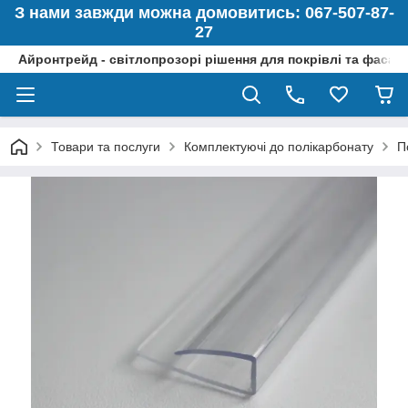
З нами завжди можна домовитись: 067-507-87-
27
Айронтрейд - світлопрозорі рішення для покрівлі та фасад
Товари та послуги
Комплектуючі до полікарбонату
П