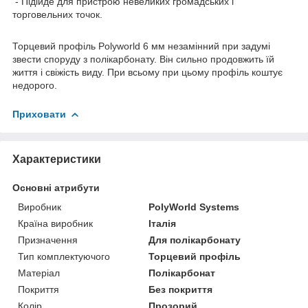
- Підійде для пристрою невеликих громадських і
торговельних точок.
Торцевий профіль Polyworld 6 мм незамінний при задумі
звести споруду з полікарбонату. Він сильно продовжить їй
життя і свіжість виду. При всьому при цьому профіль коштує
недорого.
Приховати
Характеристики
Основні атрибути
Виробник
PolyWorld Systems
Країна виробник
Італія
Призначення
Для полікарбонату
Тип комплектуючого
Торцевий профіль
Матеріал
Полікарбонат
Покриття
Без покриття
Колір
Прозорий