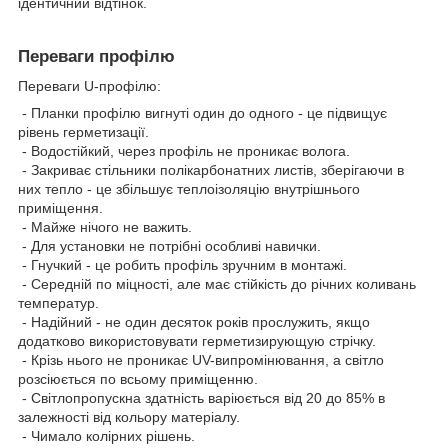
ідентичний відтінок.
Переваги профілю
Переваги U-профілю:
- Планки профілю вигнуті один до одного - це підвищує
рівень герметизації.
- Водостійкий, через профіль не проникає волога.
- Закриває стільники полікарбонатних листів, зберігаючи в
них тепло - це збільшує теплоізоляцію внутрішнього
приміщення.
- Майже нічого не важить.
- Для установки не потрібні особливі навички.
- Гнучкий - це робить профіль зручним в монтажі.
- Середній по міцності, але має стійкість до річних коливань
температур.
- Надійний - не один десяток років прослужить, якщо
додатково використовувати герметизирующую стрічку.
- Крізь нього не проникає UV-випромінювання, а світло
розсіюється по всьому приміщенню.
- Світлопропускна здатність варіюється від 20 до 85% в
залежності від кольору матеріалу.
- Чимало колірних рішень.