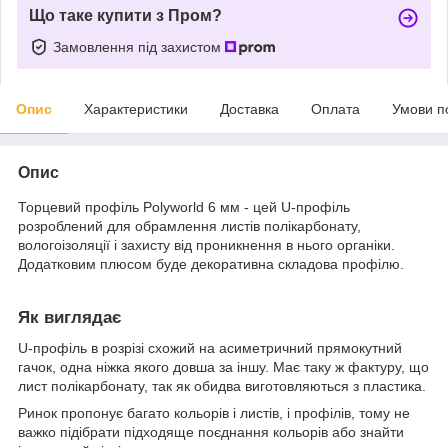
Що таке купити з Пром?
Замовлення під захистом
Опис
Характеристики
Доставка
Оплата
Умови п
Опис
Торцевий профіль Polyworld 6 мм - цей U-профіль
розроблений для обрамлення листів полікарбонату,
вологоізоляції і захисту від проникнення в нього органіки.
Додатковим плюсом буде декоративна складова профілю.
Як виглядає
U-профіль в розрізі схожий на асиметричний прямокутний
гачок, одна ніжка якого довша за іншу. Має таку ж фактуру, що
лист полікарбонату, так як обидва виготовляються з пластика.
Ринок пропонує багато кольорів і листів, і профілів, тому не
важко підібрати підходяще поєднання кольорів або знайти