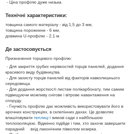
- Ціна профілю дуже низька.
Технічні характеристики:
товщина самого матеріалу - від 1,5 до 3 мм,
товщина порожнини - 6 мм,
довжина U-профілю - 2,1 м.
Де застосовується
Призначення торцевого профілю:
- Для закриття грубих нерівностей торців панелей, додання
красивого виду будівництва.
- Для захисту торців панелей від факторів навколишнього
середовища.
- Для додання жорсткості листам полікарбонату, тим самим
підвищуючи можливу снігове і вітрове навантаження на
споруду.
- Гнучкість профілю дає можливість використовувати його в
арочних конструкціях, в склепінних дахах. Це дозволяє
влаштовувати
теплиці
і зимові сади з найбільшою
теплоізоляцією. Відмінно підійде і тим, хто захоче завершити
парадний вхід лаконічним півколом козирка.