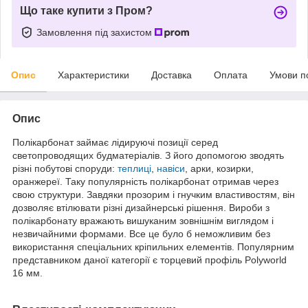
Що таке купити з Пром?
Замовлення під захистом
Опис
Характеристики
Доставка
Оплата
Умови п
Опис
Полікарбонат займає лідируючі позиції серед
светопроводящих будматеріалів. З його допомогою зводять
різні побутові споруди:
теплиці
,
навіси
, арки, козирки,
оранжереї. Таку популярність полікарбонат отримав через
свою структури. Завдяки прозорим і гнучким властивостям, він
дозволяє втілювати різні дизайнерські рішення. Вироби з
полікарбонату вражають вишуканим зовнішнім виглядом і
незвичайними формами. Все це було б неможливим без
використання спеціальних кріпильних елементів. Популярним
представником даної категорії є торцевий профіль Polyworld
16 мм.