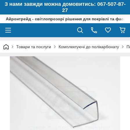
З нами завжди можна домовитись: 067-507-87-
27
Айронтрейд - світлопрозорі рішення для покрівлі та фасад
Товари та послуги
Комплектуючі до полікарбонату
П