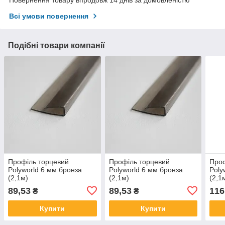
Повернення товару впродовж 14 днів за домовленістю
Всі умови повернення
Подібні товари компанії
Профіль торцевий
Профіль торцевий
Проф
Polyworld 6 мм бронза
Polyworld 6 мм бронза
Poly
(2,1м)
(2,1м)
(2,1
89,53
89,53
116
₴
₴
Купити
Купити