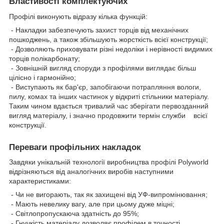
Властивості комплектуючих
Профілі виконують відразу кілька функцій:
- Накладки забезпечують захист торців від механічних
пошкоджень, а також збільшують жорсткість всієї конструкції;
- Дозволяють приховувати різні недоліки і нерівності видимих
торців полікарбонату;
- Зовнішній вигляд споруди з профілями виглядає більш
цілісно і гармонійно;
- Виступають як бар'єр, запобігаючи потрапляння вологи,
пилу, комах та інших частинок у відкриті стільники матеріалу.
Таким чином вдається тривалий час зберігати первозданний
вигляд матеріалу, і значно продовжити термін служби всієї
конструкції.
Переваги профільних накладок
Завдяки унікальній технології виробництва профілі Polyworld
відрізняються від аналогічних виробів наступними
характеристиками:
- Чи не вигорають, так як захищені від УФ-випромінювання;
- Мають невелику вагу, але при цьому дуже міцні;
- Світлопропускаюча здатність до 95%;
- Гнучкість матеріалу дозволяє профілем в точності