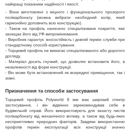
найкращі показники надійності і якості.
- Вони виготовлені з міцного і функціонального прозорого
полікарбонату (можна вибрати необхідний колір, який
гармонійно доповнить всю конструкцію).
- Також на профіль нанесено спеціалізоване покриття, яке
захищає його від УФ-випромінювання.
- Виробник гарантує зносостійкість і довгий термін служби при
стандартному способі користування.
- Торцевий профіль не вимагає спеціалізованого або дорогого
догляду.
- Матеріал досить гнучкий, що дозволяє встановити його, в
незалежності від форм конструкції.
- Він може бути встановлений як всередині приміщення, так і
зовні.
Призначення та способи застосування
Торцевий профіль Polyworld 8 мм має широкий спектр
застосування, і він відмінно зарекомендував себе в
будівельній справі. Його використовують для захисту листів
полікарбонату від механічного впливу, а також від будь-яких
несприятливих природних факторів. Завдяки використанню
профілів термін експлуатації всіх конструкції значно