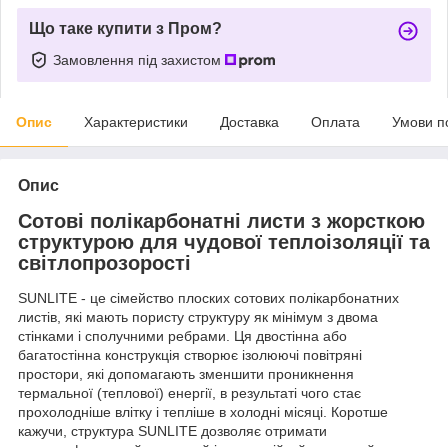
Що таке купити з Пром?
Замовлення під захистом
Опис
Характеристики
Доставка
Оплата
Умови п
Опис
Сотові полікарбонатні листи з жорсткою
структурою для чудової теплоізоляції та
світлопрозорості
SUNLITE - це сімейство плоских сотових полікарбонатних
листів, які мають пористу структуру як мінімум з двома
стінками і сполучними ребрами. Ця двостінна або
багатостінна конструкція створює ізолюючі повітряні
простори, які допомагають зменшити проникнення
термальної (теплової) енергії, в результаті чого стає
прохолодніше влітку і тепліше в холодні місяці. Коротше
кажучи, структура SUNLITE дозволяє отримати