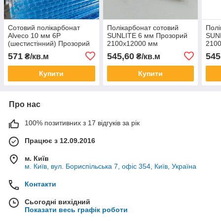
Сотовий полікарбонат
Полікарбонат сотовий
Полі
Alveco 10 мм 6P
SUNLITE 6 мм Прозорий
SUN
(шестистінний) Прозорий
2100x12000 мм
210
2100x6000 мм
571
545,60
545
₴/кв.м
₴/кв.м
Купити
Купити
Про нас
100% позитивних з 17 відгуків за рік
Працює з 12.09.2016
м. Київ
м. Київ, вул. Бориспільська 7, офіс 354, Київ, Україна
Контакти
Сьогодні вихідний
Показати весь графік роботи