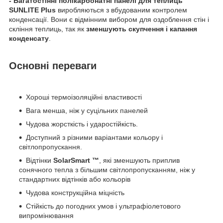
- Багатостінні полікарбонатні панелі для теплиць
SUNLITE Plus
виробляються з вбудованим контролем
конденсації. Вони є відмінним вибором для оздоблення стін і
скління теплиць, так як
зменшують скупчення і капання
конденсату
.
Основні переваги
Хороші термоізоляційні властивості
Вага менша, ніж у суцільних панелей
Чудова жорсткість і ударостійкість.
Доступний з різними варіантами кольору і
світлопропускання.
Відтінки
SolarSmart ™
, які зменшують приплив
сонячного тепла з більшим світлопропусканням, ніж у
стандартних відтінків або кольорів
Чудова конструкційна міцність
Стійкість до погодних умов і ультрафіолетового
випромінювання