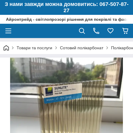
З нами завжди можна домовитись: 067-507-87-
27
Айронтрейд - світлопрозорі рішення для покрівлі та фасад
Товари та послуги
Сотовий полікарбонат
Полікарбо