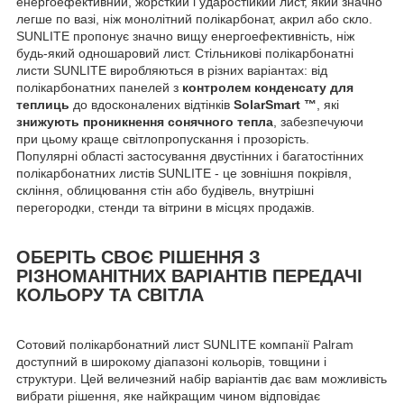
енергоефективний, жорсткий і ударостійкий лист, який значно
легше по вазі, ніж монолітний полікарбонат, акрил або скло.
SUNLITE пропонує значно вищу енергоефективність, ніж
будь-який одношаровий лист. Стільникові полікарбонатні
листи SUNLITE виробляються в різних варіантах: від
полікарбонатних панелей з
контролем конденсату для
теплиць
до вдосконалених відтінків
SolarSmart ™
, які
знижують проникнення сонячного тепла
, забезпечуючи
при цьому краще світлопропускання і прозорість.
Популярні області застосування двустінних і багатостінних
полікарбонатних листів SUNLITE - це зовнішня покрівля,
скління, облицювання стін або будівель, внутрішні
перегородки, стенди та вітрини в місцях продажів.
ОБЕРІТЬ СВОЄ РІШЕННЯ З
РІЗНОМАНІТНИХ ВАРІАНТІВ ПЕРЕДАЧІ
КОЛЬОРУ ТА СВІТЛА
Сотовий полікарбонатний лист SUNLITE компанії Palram
доступний в широкому діапазоні кольорів, товщини і
структури. Цей величезний набір варіантів дає вам можливість
вибрати рішення, яке найкращим чином відповідає