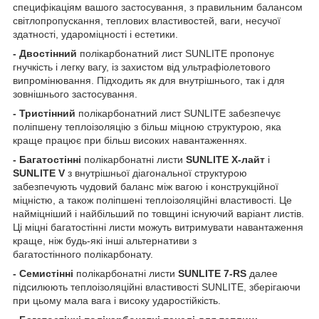
специфікаціям вашого застосування, з правильним балансом
світлопропускання, теплових властивостей, ваги, несучої
здатності, удароміцності і естетики.
- Двостінний
полікарбонатний лист SUNLITE пропонує
гнучкість і легку вагу, із захистом від ультрафіолетового
випромінювання. Підходить як для внутрішнього, так і для
зовнішнього застосування.
- Тристінний
полікарбонатний лист SUNLITE забезпечує
поліпшену теплоізоляцію з більш міцною структурою, яка
краще працює при більш високих навантаженнях.
- Багатостінні
полікарбонатні листи
SUNLITE X-лайт
і
SUNLITE V
з внутрішньої діагональної структурою
забезпечують чудовий баланс між вагою і конструкційної
міцністю, а також поліпшені теплоізоляційні властивості. Це
найміцніший і найбільший по товщині існуючий варіант листів.
Ці міцні багатостінні листи можуть витримувати навантаження
краще, ніж будь-які інші альтернативи з
багатостінного полікарбонату.
- Семистінні
полікарбонатні листи
SUNLITE 7-RS
далее
підсилюють теплоізоляційні властивості SUNLITE, зберігаючи
при цьому мала вага і високу ударостійкість.