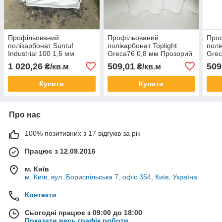
Профільований
Профільований
Про
полікарбонат Suntuf
полікарбонат Toplight
полі
Industrial 100 1,5 мм
Greca76 0,8 мм Прозорий
Grec
Прозорий 1063x3000 мм
1265x4000 мм
126
1 020,26
509,01
509
₴/кв.м
₴/кв.м
Купити
Купити
Про нас
100% позитивних з 17 відгуків за рік
Працює з 12.09.2016
м. Київ
м. Київ, вул. Бориспільська 7, офіс 354, Київ, Україна
Контакти
Сьогодні працює з 09:00 до 18:00
Показати весь графік роботи