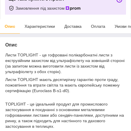
Замовлення під захистом
Опис
Характеристики
Доставка
Оплата
Умови п
Опис
Листи TOPLIGHT - це гофровані полікарбонатні листи з
екструзійним захистом від ультрафіолету на зовнішній стороні
(за запитом можна виготовити листи із захистом від
ультрафіолету з обох сторін).
Листи TOPLIGHT мають десятирічну гарантію проти граду,
пожовтіння та втрати світла та мають європейську пожежну
сертифікацію (Euroclass B-s1-d0).
TOPLIGHT - це ідеальний продукт для промислового
застосування в поєднанні з основними металевими
гофрованими листами або сендвіч-панелями, доступними на
ринку, а також підходить для настінного та дахового
застосування в теплицях.