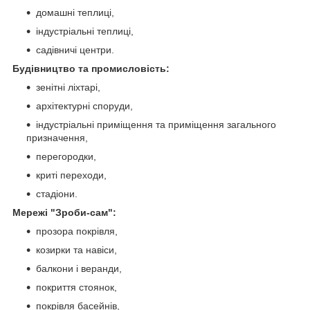
домашні теплиці,
індустріальні теплиці,
садівничі центри.
Будівництво та промисловість:
зенітні ліхтарі,
архітектурні споруди,
індустріальні приміщення та приміщення загального
призначення,
перегородки,
криті переходи,
стадіони.
Мережі "Зроби-cам":
прозора покрівля,
козирки та навіси,
балкони і веранди,
покриття стоянок,
покрівля басейнів,