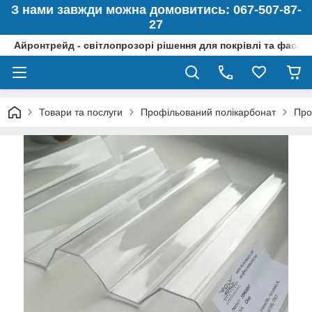
З нами завжди можна домовитись: 067-507-87-
27
Айронтрейд - світлопрозорі рішення для покрівлі та фасад
Товари та послуги
Профільований полікарбонат
Про