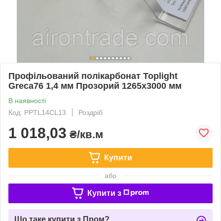
Профільований полікарбонат Toplight
Greca76 1,4 мм Прозорий 1265x3000 мм
В наявності
Код: PPTL14CL13
Роздріб
1 018,03
₴/кв.м
Купити
або
Купити з
Що таке купити з Пром?