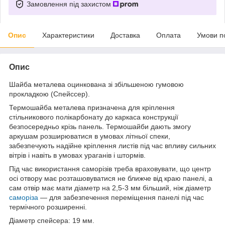
Замовлення під захистом
Опис
Характеристики
Доставка
Оплата
Умови п
Опис
Шайба металева оцинкована зі збільшеною гумовою
прокладкою (Спейссер).
Термошайба металева призначена для кріплення
стільникового полікарбонату до каркаса конструкції
безпосередньо крізь панель. Термошайби дають змогу
аркушам розширюватися в умовах літньої спеки,
забезпечують надійне кріплення листів під час впливу сильних
вітрів і навіть в умовах ураганів і штормів.
Під час використання саморізів треба враховувати, що центр
осі отвору має розташовуватися не ближче від краю панелі, а
сам отвір має мати діаметр на 2,5-3 мм більший, ніж діаметр
саморіза
— для забезпечення переміщення панелі під час
термічного розширенні.
Діаметр спейсера: 19 мм.