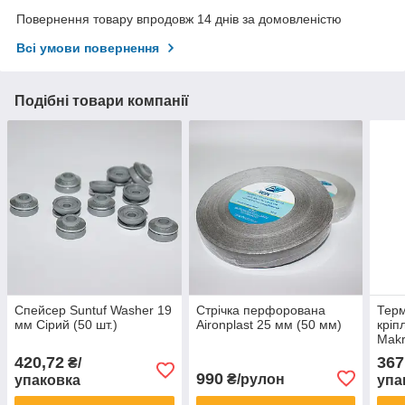
Повернення товару впродовж 14 днів за домовленістю
Всі умови повернення
Подібні товари компанії
Спейсер Suntuf Washer 19
Стрічка перфорована
Тер
мм Сірий (50 шт.)
Aironplast 25 мм (50 мм)
кріп
Makr
(25 ш
420,72
367
₴/
990
₴/рулон
упаковка
упа