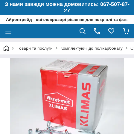
З нами завжди можна домовитись: 067-507-87-
27
Айронтрейд - світлопрозорі рішення для покрівлі та фасад
Товари та послуги
Комплектуючі до полікарбонату
С