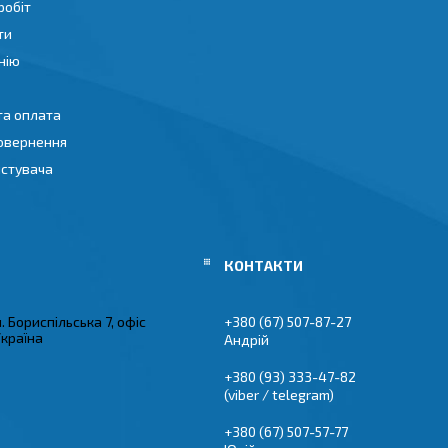
робіт
ти
нію
та оплата
повернення
истувача
л. Бориспільська 7, офіс
+380 (67) 507-87-27
Україна
Андрій
+380 (93) 333-47-82
(viber / telegram)
+380 (67) 507-57-77