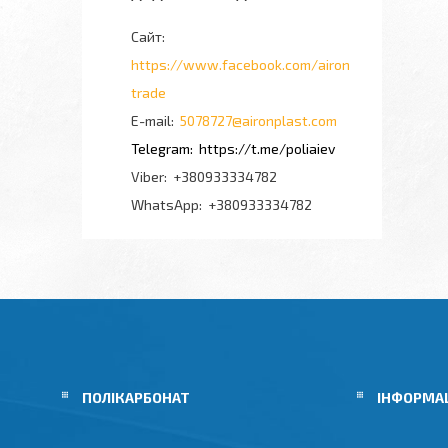
https://www.facebook.com/airon
trade
5078727@aironplast.com
https://t.me/poliaiev
+380933334782
+380933334782
ПОЛІКАРБОНАТ
ІНФОРМА